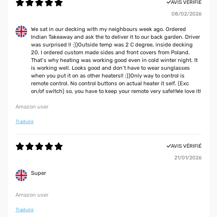
AVIS VÉRIFIÉ
08/02/2026
We sat in our decking with my neighbours week ago. Ordered
Indian Takeaway and ask the to deliver it to our back garden. Driver
was surprised !! :))Outside temp was 2 C degree, inside decking
20. I ordered custom made sides and front covers from Poland.
That’s why heating was working good even in cold winter night. It
is working well. Looks good and don’t have to wear sunglasses
when you put it on as other heaters!! :))Only way to control is
remote control. No control buttons on actual heater it self. (Exc
on/of switch) so, you have to keep your remote very safe!!We love it!
Amazon user
Traduire
AVIS VÉRIFIÉ
21/01/2026
Super
Amazon user
Traduire