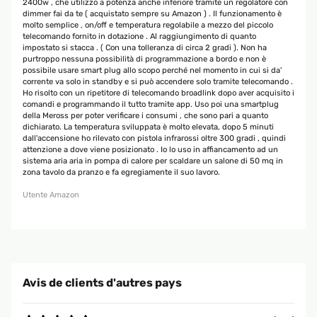
2400w , che utilizzo a potenza anche inferiore tramite un regolatore con
dimmer fai da te ( acquistato sempre su Amazon ) . Il funzionamento è
molto semplice , on/off e temperatura regolabile a mezzo del piccolo
telecomando fornito in dotazione . Al raggiungimento di quanto
impostato si stacca . ( Con una tolleranza di circa 2 gradi ). Non ha
purtroppo nessuna possibilità di programmazione a bordo e non è
possibile usare smart plug allo scopo perché nel momento in cui si da'
corrente va solo in standby e si può accendere solo tramite telecomando .
Ho risolto con un ripetitore di telecomando broadlink dopo aver acquisito i
comandi e programmando il tutto tramite app. Uso poi una smartplug
della Meross per poter verificare i consumi , che sono pari a quanto
dichiarato. La temperatura sviluppata è molto elevata, dopo 5 minuti
dall'accensione ho rilevato con pistola infrarossi oltre 300 gradi , quindi
attenzione a dove viene posizionato . Io lo uso in affiancamento ad un
sistema aria aria in pompa di calore per scaldare un salone di 50 mq in
zona tavolo da pranzo e fa egregiamente il suo lavoro.
Utente Amazon
Avis de clients d'autres pays