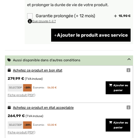
et prolonger la durée de vie de votre produit.
Garantie prolongée (+ 12 mois)
15,90 €
Que couvre-t-il ?
Ajouter le produit avec service
Aussi disponible dans d'autres conditions
Achetez ce produit en bon état
279,99 €
(TVA incluse)
Ajouter au
SELECT20P
-20%
Économie :
56,00 €
panier
Fiche produit (PDF)
Achetez ce produit en état acceptable
264,99 €
(TVA incluse)
Ajouter au
SELECT20P
-20%
Économie :
53,00 €
panier
Fiche produit (PDF)