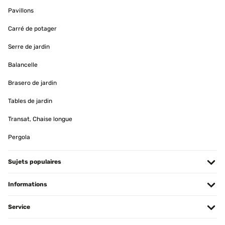
AVIS VÉRIFIÉ
Pavillons
15/12/2025
Carré de potager
Wirklich top. Optisch ein Hingucker und die Leistung , selbst im
Winter in meinem Wintergarten absolut ausreichend.
Serre de jardin
Amazon-Benutzer
Balancelle
Traduire
Brasero de jardin
Tables de jardin
AVIS VÉRIFIÉ
09/12/2025
Transat, Chaise longue
Bin sehr begeistert von der Heizleistung. Wird schneller heiß als
Pergola
erwartet. App funktioniert einwandfrei . Mit der elektronischen
Zeiteinstellung ist es im Büro schön warm wenn wir es morgens
betreten. Stromzähler rennt natürlich auch bei 3500 Watt Leistung.
Sujets populaires
Wir heizen 10 Minute voll vor und dann halbe Leistung. Wir werden
für unseren geschützten Aussenbereich noch 4 weitere
Dunkelstrahler als Ersatz für fie vorhandenen Infratotstrahler
Informations
anschaffen.
Amazon-Benutzer
Service
Traduire