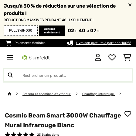
Jusqu’à 30 % de réduction sur une sélection de
produits !
RÉDUCTIONS MASSIVES PENDANT 48 H SEULEMENT !
Achetez
02
40
07
FULLSWING30
H
M
S
maintenant
Paiements flexibles
Livraison gratuite à partir de 100€*
Brasero et cheminée d'extérieur
Chauffage infrarouge
Cosmic Beam Smart 3000W Chauffage
Mural Infrarouge Blanc
23 Evaluations