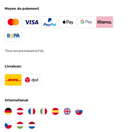
Moyen de paiement
AVIS VÉRIFIÉ
12/11/2025
Klasse Heizstrahler. Schnelle Lieferung und gut verpackt. Von der
Bedienung einfach einzustellen. Bei dem Anbau würde ich mit
noch jemanden dazu holen, da er doch ein bißchen was wiegt. Von
der Heizstrahlung her war ich auch angetan. 20qm Sommergarten
hat er gut in Griff, was Wärme angeht. Beim Kauf kann man nichts
verkehrt machen. Hab ihn an der Wand verbaut.
*Tous nos prix incluent la TVA.
Amazon-Benutzer
Livraison:
Traduire
AVIS VÉRIFIÉ
29/09/2025
International
Super sicher verpackt und schnell geliefert.Tolle Optik und schönes
Design.Handling per Fernsteuerung einwandfrei; die optionale
App-Lösung ist nicht notwendig.Montage etwas fummelig, aber
machbar.Ich wünschte mir eine stärkere Rückwanddämmung,
damit nicht zu viel Wärme nach hinten abgestrahlt
wird.@blumfeldt Heizstrahler: oder habt ihr was zum nachrüsten,
um die hintere Abstrahlung zu verringern?