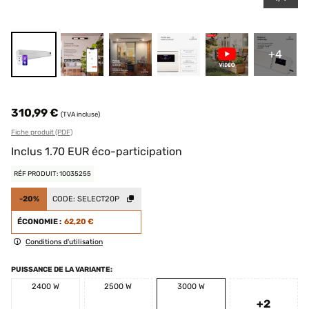
+4
310,99 €
(TVA incluse)
Fiche produit (PDF)
Inclus
1.70
EUR
éco-participation
RÉF PRODUIT: 10035255
-20%
CODE:
SELECT20P
ÉCONOMIE :
62,20 €
Conditions d'utilisation
PUISSANCE DE LA VARIANTE:
2400 W
2500 W
3000 W
+2