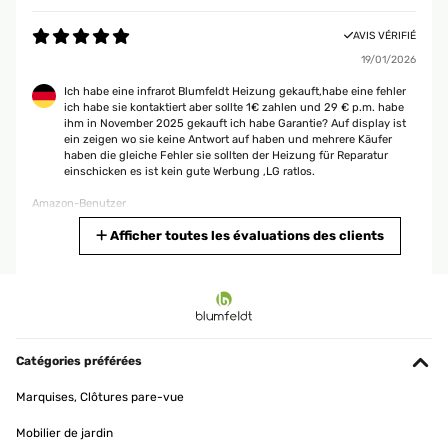
AVIS VÉRIFIÉ
19/01/2026
Ich habe eine infrarot Blumfeldt Heizung gekauft,habe eine fehler
ich habe sie kontaktiert aber sollte 1€ zahlen und 29 € p.m. habe
ihm in November 2025 gekauft ich habe Garantie? Auf display ist
ein zeigen wo sie keine Antwort auf haben und mehrere Käufer
haben die gleiche Fehler sie sollten der Heizung für Reparatur
einschicken es ist kein gute Werbung ,LG ratlos.
Amazon-Benutzer
Traduire
Afficher toutes les évaluations des clients
AVIS VÉRIFIÉ
16/01/2026
Super Gerät tuht was tuhen soll!
Catégories préférées
Amazon-Benutzer
Marquises, Clôtures pare-vue
Traduire
Mobilier de jardin