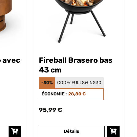
o avec
Fireball Brasero bas
43 cm
-30%
CODE:
FULLSWING30
ÉCONOMIE :
28,80 €
95,99 €
Détails