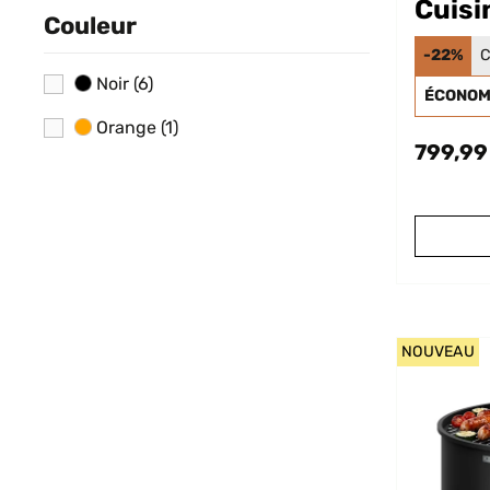
Cuisi
Couleur
Barbe
-22%
C
Anthr
Noir
(6)
ÉCONOMI
Orange
(1)
799,99
NOUVEAU