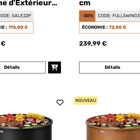
ne d'Extérieur
cm
cue à Gaz
ODE:
SALE22P
-30%
CODE:
FULLSWING
acite
E :
176,00 €
ÉCONOMIE :
72,00 €
 €
239,99 €
Détails
Détails
NOUVEAU