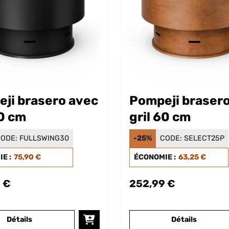
ji brasero avec
Pompeji braser
60 cm
gril 60 cm
ODE:
FULLSWING30
-25%
CODE:
SELECT25P
E :
75,90 €
ÉCONOMIE :
63,25 €
 €
252,99 €
Détails
Détails