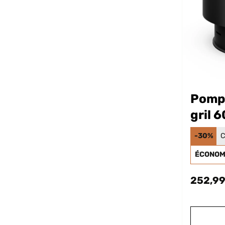
Pompe
gril 
-30%
C
ÉCONOMI
252,99