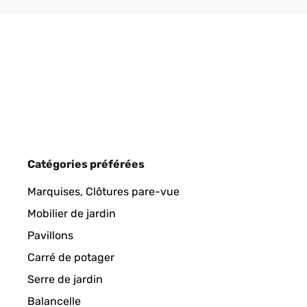
AVIS VÉRIFIÉ
18/03/2021
no drainage hole. I big downside :/ And difficult to 
Amazon-Benutzer
AVIS VÉRIFIÉ
03/07/2020
Catégories préférées
These look nice and the quality is good. The comp
Marquises, Clôtures pare-vue
Mobilier de jardin
Amazon user
Pavillons
Carré de potager
AVIS VÉRIFIÉ
26/06/2020
Serre de jardin
Balancelle