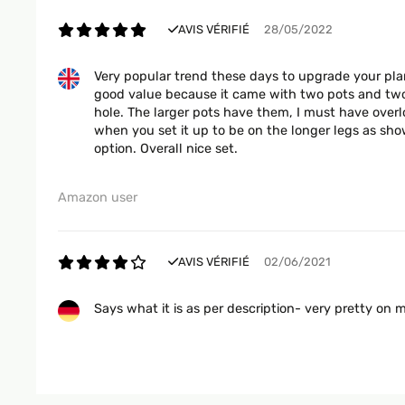
AVIS VÉRIFIÉ
28/05/2022
Very popular trend these days to upgrade your plan
good value because it came with two pots and two 
hole. The larger pots have them, I must have overlo
when you set it up to be on the longer legs as sho
option. Overall nice set.
Amazon user
AVIS VÉRIFIÉ
02/06/2021
Says what it is as per description- very pretty on m
Amazon-Benutzer