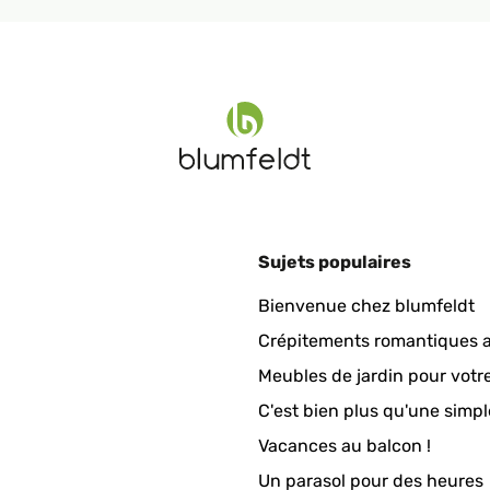
find plastic pots that would fit inside without being too tall .
Sujets populaires
any also provided great customer service when one of the stands 
Bienvenue chez blumfeldt
Crépitements romantiques a
Meubles de jardin pour votr
C'est bien plus qu'une simpl
Vacances au balcon !
Un parasol pour des heures