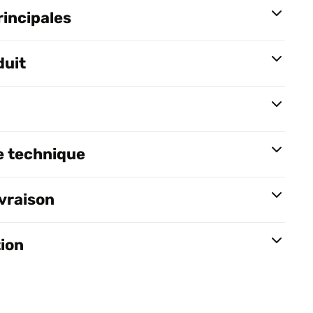
rincipales
duit
e technique
ivraison
tion