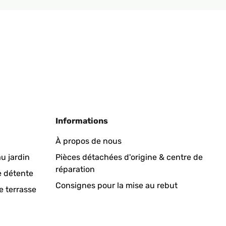
Traduire
Informations
was a little wobbly. Highly recommend!
À propos de nous
u jardin
Pièces détachées d'origine & centre de
réparation
Traduire
e détente
Consignes pour la mise au rebut
e terrasse