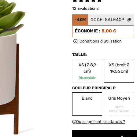
12 Evaluations
-40%
CODE:
SALE40P
ÉCONOMIE :
8,00 €
Conditions d'utilisation
TAILLE:
XS (Ø 8,9
XS (breit Ø
cm)
19,56 cm)
Disponible
COULEUR PRINCIPALE:
Blanc
Gris Moyen
Autre
combinaison
Que signifient les statuts ?