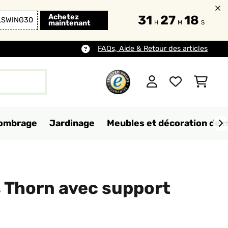
Achetez
31
27
16
LSWING30
maintenant
H
M
S
FAQs, Aide & Retour des articles
d'ombrage
Jardinage
Meubles et décoration de 
s Thorn avec support