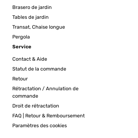
This is one of the only stands that comes WITH the 
Brasero de jardin
and heavy enough that I didn't have to worry abou
Tables de jardin
Amazon user
Transat, Chaise longue
Pergola
Service
AVIS VÉRIFIÉ
26/06/2020
Contact & Aide
This is one of the only stands that comes WITH the 
Statut de la commande
and heavy enough that I didn't have to worry abou
Retour
Amazon-Benutzer
Rétractation / Annulation de
commande
Droit de rétractation
AVIS VÉRIFIÉ
20/06/2020
FAQ | Retour & Remboursement
Very happy with my purchase likes very nice in my 
Paramètres des cookies