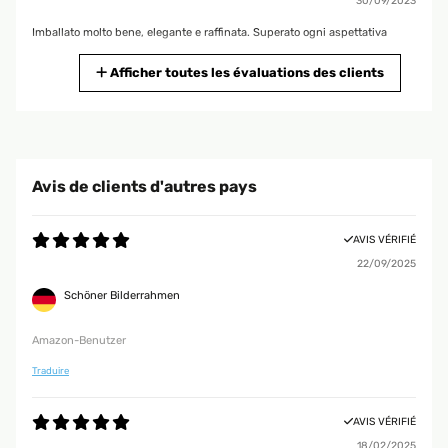
30/09/2023
Imballato molto bene, elegante e raffinata. Superato ogni aspettativa
Utente Amazon
Afficher toutes les évaluations des clients
AVIS VÉRIFIÉ
25/08/2023
Simpatico e funzionale
Avis de clients d'autres pays
Utente Amazon
AVIS VÉRIFIÉ
22/09/2025
AVIS VÉRIFIÉ
19/04/2023
Schöner Bilderrahmen
Arrivata in perfetto stato perché imballata alla perfezione! Molto bella
Amazon-Benutzer
Utente Amazon
Traduire
AVIS VÉRIFIÉ
AVIS VÉRIFIÉ
30/04/2022
18/02/2025