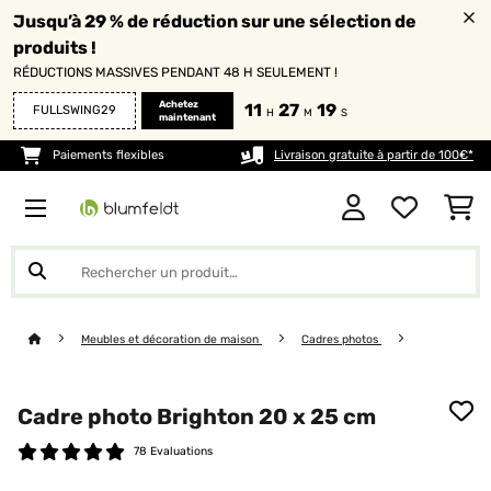
Jusqu’à 29 % de réduction sur une sélection de
produits !
RÉDUCTIONS MASSIVES PENDANT 48 H SEULEMENT !
Achetez
11
27
19
FULLSWING29
H
M
S
maintenant
Paiements flexibles
Livraison gratuite à partir de 100€*
Meubles et décoration de maison
Cadres photos
Cadre photo Brighton 20 x 25 cm
78 Evaluations