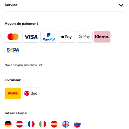
11/01/2025
Service
Utente Amazon
article conforme a la photo,tres jolie rendu
AVIS VÉRIFIÉ
Moyen de paiement
Utilisateur d'Amazon
13/03/2018
Traduire
Le cornici sono come da descrizione, spesse, di legno. In dotazione nella
confezione c’e anche un foglio che permette di attaccare i chiodi con
facilità. Il venditore mi ha anche mandato una email con altre idee per la
AVIS VÉRIFIÉ
disposizione.
07/01/2025
Utente Amazon
Pour y mettre des Diamond Painting ! Très bon rapport qualité/prix ️
*Tous nos prix incluent la TVA.
Utilisateur d'Amazon
AVIS VÉRIFIÉ
Livraison:
26/10/2016
Traduire
Cornice bella, solida, priva di difetti. L'aspetto è gradevole e sembra
robusta. L'unico particolare che trovo migliorabile è la stabilità del sistema
AVIS VÉRIFIÉ
di fissaggio posteriore e la pressione che il pannello posteriore esercita
29/12/2024
sul foglio esposto: se ci fosse maggiore aderenza si otterrebbe una
International
migliore stabilità. Sottolineo comunque che questa "critica" è molto sottile
Gut verarbeitet, hübscher und schlichter Rahmen.
e il prodotto si presenta quasi perfetto per la funzione che deve svolgere.
Empfehlenswert.
Utente Amazon