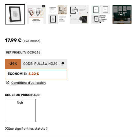
+1
17,99 €
(TVA incluse)
RÉF PRODUIT: 10039296
-29%
CODE:
FULLSWING29
ÉCONOMIE :
5,22 €
Conditions d'utilisation
COULEUR PRINCIPALE:
Noir
Que signifient les statuts ?