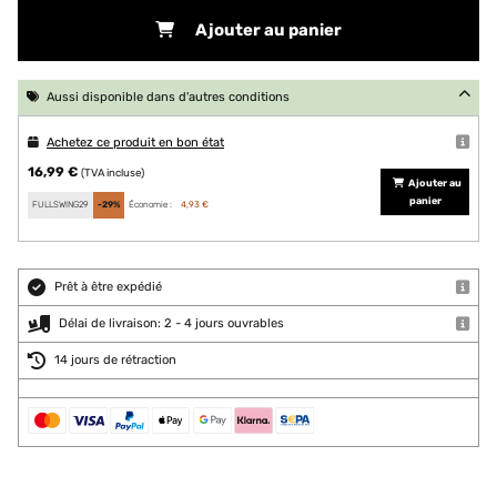
Ajouter au panier
Aussi disponible dans d'autres conditions
Achetez ce produit en bon état
16,99 €
(TVA incluse)
Ajouter au
panier
FULLSWING29
-29%
Économie :
4,93 €
Prêt à être expédié
Délai de livraison: 2 - 4 jours ouvrables
14 jours de rétraction