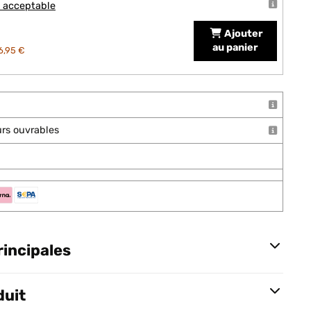
t acceptable
Ajouter
au panier
6,95 €
ours ouvrables
rincipales
duit