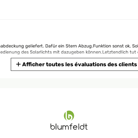
abdeckung geliefert. Dafür ein Stern Abzug.Funktion sonst ok, So
bedienung des Solarlichts mit dazugeben können.Letztendlich tut e
Afficher toutes les évaluations des clients
parasol hyper pratique et de très bonne qualité en plus l'avantage 