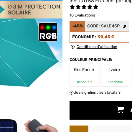
Inclus
0.58
EUR
éco-partici
10 Evaluations
-45%
CODE:
SALE45P
ÉCONOMIE :
90,45 €
Conditions d'utilisation
COULEUR PRINCIPALE:
Gris Foncé
Ivoire
Disponible
Disponible
Que signifient les statuts ?