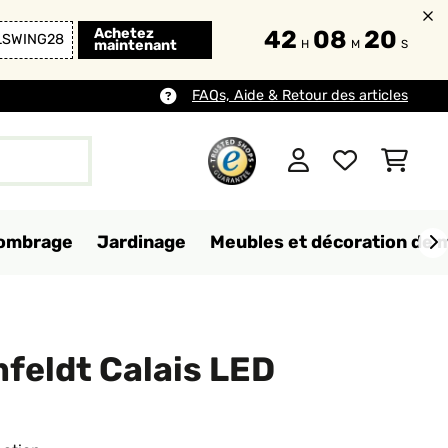
Achetez
42
08
19
LSWING28
maintenant
H
M
S
FAQs, Aide & Retour des articles
d'ombrage
Jardinage
Meubles et décoration de 
feldt Calais LED