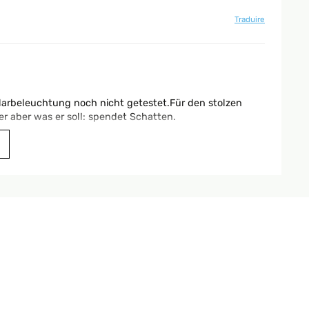
Traduire
larbeleuchtung noch nicht getestet.Für den stolzen
r aber was er soll: spendet Schatten.
Traduire
avec ce parasol en début de nuit il s'éclaire et je
Traduire