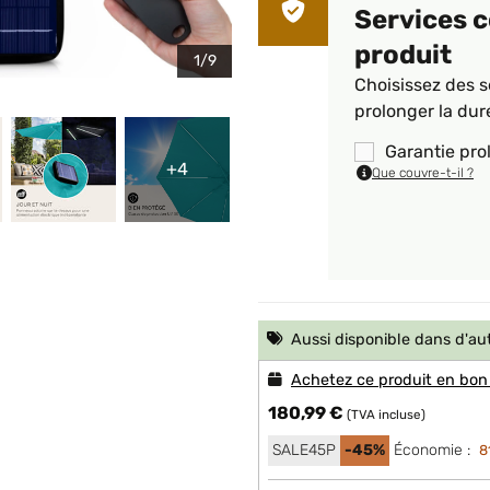
Services 
produit
1/9
Choisissez des s
prolonger la dur
Garantie pro
+4
Que couvre-t-il ?
Aussi disponible dans d'au
Achetez ce produit en bon
180,99 €
(TVA incluse)
SALE45P
-45%
Économie :
8