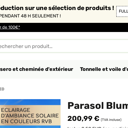
duction sur une sélection de produits !
FUL
PENDANT 48 H SEULEMENT !
ir de 100€*
sero et cheminée d'extérieur
Tonnelle et voile 
LED
Parasol Blum
200,99 €
(TVA incluse)