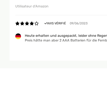
Utilisateur d'Amazon
AVIS VÉRIFIÉ
09/06/2023
Heute erhalten und ausgepackt, leider ohne Regen
Preis hätte man aber 2 AAA Batterien für die Fern
Amazon-Benutzer
AVIS VÉRIFIÉ
02/06/2023
Je suis entièrement satisfait de mon achat avec ce 
trouve cela hyper pratique et très convivial
Utilisateur d'Amazon