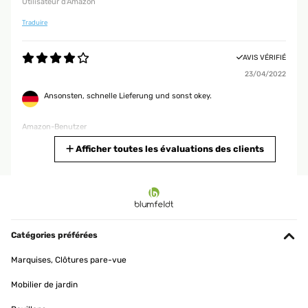
Utilisateur d'Amazon
Traduire
AVIS VÉRIFIÉ
23/04/2022
Ansonsten, schnelle Lieferung und sonst okey.
Amazon-Benutzer
Traduire
Afficher toutes les évaluations des clients
AVIS VÉRIFIÉ
01/03/2022
Mein Mann hat sich schon länger eine Feuerschale für den Garten
gewünscht. Diese hat mich vom Aussehen und das man noch
Catégories préférées
drauf grillen kann sehr angesprochen. Ohne wieder den grossen
Grill anzumachen und was ich noch sehr praktisch finde, Holz ist
Marquises, Clôtures pare-vue
auch noch drunter Stapelbar. Lieferung ging schnell, mein Mann
war total glücklich über seinen Geschenk, Grill ist schnell
Mobilier de jardin
aufgebaut. Und es kann schon losgehen.