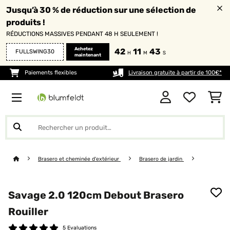
Jusqu’à 30 % de réduction sur une sélection de
produits !
RÉDUCTIONS MASSIVES PENDANT 48 H SEULEMENT !
Achetez
42
11
42
FULLSWING30
H
M
S
maintenant
Paiements flexibles
Livraison gratuite à partir de 100€*
Brasero et cheminée d'extérieur
Brasero de jardin
Savage 2.0 120cm Debout Brasero
Rouiller
5 Evaluations