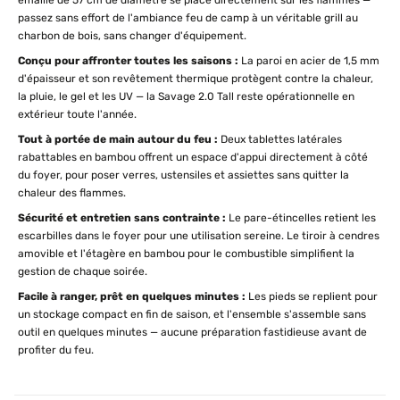
émaillé de 57 cm de diamètre se place directement sur les flammes —
passez sans effort de l'ambiance feu de camp à un véritable grill au
charbon de bois, sans changer d'équipement.
Conçu pour affronter toutes les saisons :
La paroi en acier de 1,5 mm
d'épaisseur et son revêtement thermique protègent contre la chaleur,
la pluie, le gel et les UV — la Savage 2.0 Tall reste opérationnelle en
extérieur toute l'année.
Tout à portée de main autour du feu :
Deux tablettes latérales
rabattables en bambou offrent un espace d'appui directement à côté
du foyer, pour poser verres, ustensiles et assiettes sans quitter la
chaleur des flammes.
Sécurité et entretien sans contrainte :
Le pare-étincelles retient les
escarbilles dans le foyer pour une utilisation sereine. Le tiroir à cendres
amovible et l'étagère en bambou pour le combustible simplifient la
gestion de chaque soirée.
Facile à ranger, prêt en quelques minutes :
Les pieds se replient pour
un stockage compact en fin de saison, et l'ensemble s'assemble sans
outil en quelques minutes — aucune préparation fastidieuse avant de
profiter du feu.