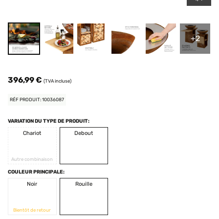
+2
396,99 €
(TVA incluse)
RÉF PRODUIT: 10036087
VARIATION DU TYPE DE PRODUIT:
Chariot
Debout
Autre combinaison
COULEUR PRINCIPALE:
Noir
Rouille
Bientôt de retour