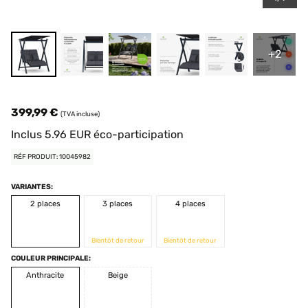
+2
399,99 €
(TVA incluse)
Inclus
5.96
EUR
éco-participation
RÉF PRODUIT: 10045982
VARIANTES:
2 places
3 places
4 places
Bientôt de retour
Bientôt de retour
COULEUR PRINCIPALE:
Anthracite
Beige