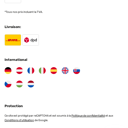
22/06/2025
*Tous nos prix incluent la TVA.
Très confortable, paraît solide, a voir dans le temps, seul bémol
erreur de couleur gris clair au lieu de gris anthracite, j attends 1
geste du constructeur qui réponds après plus de 15 jours, donc je l
Livraison:
ai gardé
Utilisateur d'Amazon
Traduire
International
AVIS VÉRIFIÉ
17/05/2025
Estremamente difficile montarlo correttamente.
Ho dovuto chiamare un tecnico.
Dovrebbe essere venduto, prevedendo un servizio di montaggio.
Daniela
Traduire
Protection
Ce site est protégé par reCAPTCHA et est soumis à la
Politique de confidentialité
et aux
AVIS VÉRIFIÉ
Conditions d'utilisation
de Google.
17/05/2025