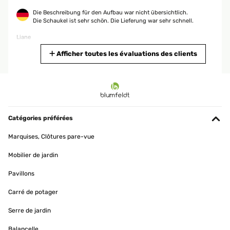
Die Beschreibung für den Aufbau war nicht übersichtlich.
Die Schaukel ist sehr schön. Die Lieferung war sehr schnell.
Liane
Traduire
Afficher toutes les évaluations des clients
AVIS VÉRIFIÉ
06/04/2026
Die Beschreibung für den Aufbau war nicht übersichtlich.
Die Schaukel ist sehr schön. Die Lieferung war sehr schnell.
Catégories préférées
Liane
Marquises, Clôtures pare-vue
Traduire
Mobilier de jardin
Pavillons
AVIS VÉRIFIÉ
06/04/2026
Carré de potager
Die Beschreibung für den Aufbau war nicht übersichtlich.
Serre de jardin
Die Schaukel ist sehr schön. Die Lieferung war sehr schnell.
Liane
Balancelle