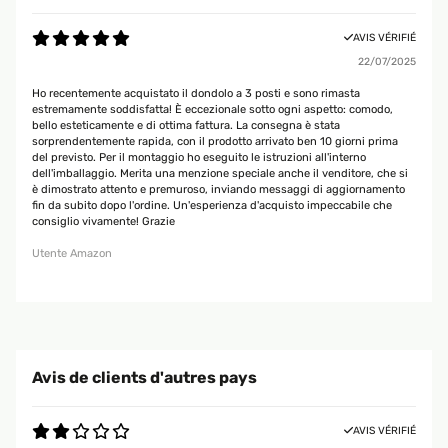
AVIS VÉRIFIÉ
22/07/2025
Ho recentemente acquistato il dondolo a 3 posti e sono rimasta
estremamente soddisfatta! È eccezionale sotto ogni aspetto: comodo,
bello esteticamente e di ottima fattura. La consegna è stata
sorprendentemente rapida, con il prodotto arrivato ben 10 giorni prima
del previsto. Per il montaggio ho eseguito le istruzioni all'interno
dell'imballaggio. Merita una menzione speciale anche il venditore, che si
è dimostrato attento e premuroso, inviando messaggi di aggiornamento
fin da subito dopo l'ordine. Un'esperienza d'acquisto impeccabile che
consiglio vivamente! Grazie
Utente Amazon
Avis de clients d'autres pays
AVIS VÉRIFIÉ