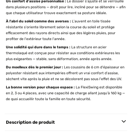
Un confort d'assise personnalisé :
Le dossier s'ajuste et se verrouille
dans plusieurs positions — droit pour lire, incliné pour se détendre — afin
que chaque utilisateur trouve exactement sa posture idéale.
À l'abri du soleil comme des averses :
L'auvent en toile tissée
résistante s'oriente librement selon la course du soleil et protège
efficacement des rayons directs ainsi que des légères pluies, pour
profiter de l'extérieur toute l'année.
Une solidité qui dure dans le temps :
La structure en acier
thermolaqué est conçue pour résister aux conditions extérieures les
plus exigeantes — stable, sans déformation, année après année.
Du moelleux dès le premier jour :
Les coussins de 6 cm d'épaisseur en
polyester résistant aux intempéries offrent un vrai confort d'assise,
sèchent vite après la pluie et ne se décolorent pas sous l'effet des UV.
La bonne version pour chaque espace :
La FlexiSwing est disponible
en 2, 3 ou 4 places, avec une capacité de charge allant jusqu'à 160 kg —
de quoi accueillir toute la famille en toute sécurité.
Description de produit