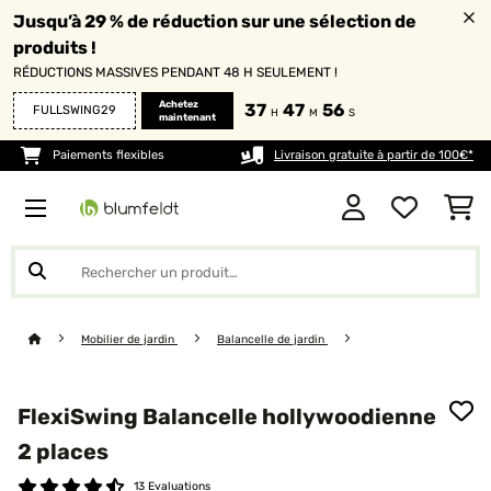
Jusqu’à 29 % de réduction sur une sélection de
produits !
RÉDUCTIONS MASSIVES PENDANT 48 H SEULEMENT !
Achetez
37
47
55
FULLSWING29
H
M
S
maintenant
Paiements flexibles
Livraison gratuite à partir de 100€*
Mobilier de jardin
Balancelle de jardin
FlexiSwing Balancelle hollywoodienne
2 places
13 Evaluations