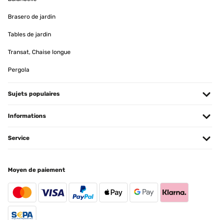
Traduire
Brasero de jardin
Tables de jardin
AVIS VÉRIFIÉ
06/04/2026
Transat, Chaise longue
Die Beschreibung für den Aufbau war nicht übersichtlich.
Pergola
Die Schaukel ist sehr schön. Die Lieferung war sehr schnell.
Liane
Sujets populaires
Traduire
Informations
AVIS VÉRIFIÉ
Service
06/04/2026
Die Beschreibung für den Aufbau war nicht übersichtlich.
Die Schaukel ist sehr schön. Die Lieferung war sehr schnell.
Moyen de paiement
Liane
Traduire
AVIS VÉRIFIÉ