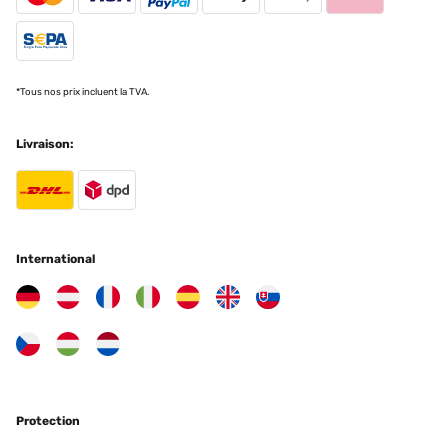
Amazon-Benutzer
Traduire
*Tous nos prix incluent la TVA.
AVIS VÉRIFIÉ
31/10/2024
Livraison:
Der Tisch ist sehr stabile und er gefällt mir sehr.
Amazon-Benutzer
Traduire
International
AVIS VÉRIFIÉ
14/05/2022
Conforme au descriptifProtection optimale pour le transport
Utilisateur d'Amazon
Protection
Traduire