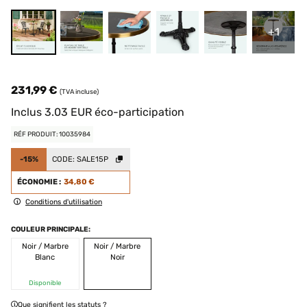
+1
231,99 €
(TVA incluse)
Inclus
3.03
EUR
éco-participation
RÉF PRODUIT: 10035984
-15%
CODE:
SALE15P
ÉCONOMIE :
34,80 €
Conditions d'utilisation
COULEUR PRINCIPALE:
Noir / Marbre
Noir / Marbre
Blanc
Noir
Disponible
Que signifient les statuts ?