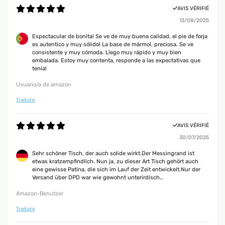
AVIS VÉRIFIÉ
13/08/2025
Espectacular de bonita! Se ve de muy buena calidad, el pie de forja
es autentico y muy sólido! La base de mármol, preciosa. Se ve
consistente y muy cómoda. Llego muy rápido y muy bien
embalada. Estoy muy contenta, responde a las expectativas que
tenía!
Usuario/a de amazon
Traduire
AVIS VÉRIFIÉ
30/07/2025
Sehr schöner Tisch, der auch solide wirkt.Der Messingrand ist
etwas kratzempfindlich. Nun ja, zu dieser Art Tisch gehört auch
eine gewisse Patina, die sich im Lauf der Zeit entwickelt.Nur der
Versand über DPD war wie gewohnt unterirdisch…
Amazon-Benutzer
Traduire