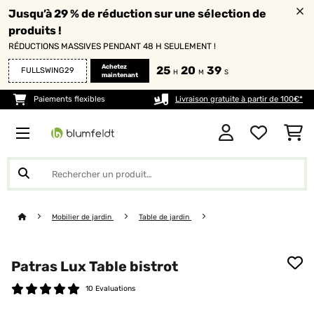
Jusqu’à 29 % de réduction sur une sélection de
produits !
RÉDUCTIONS MASSIVES PENDANT 48 H SEULEMENT !
Achetez
25
20
39
FULLSWING29
H
M
S
maintenant
Paiements flexibles
Livraison gratuite à partir de 100€*
Mobilier de jardin
Table de jardin
Patras Lux Table bistrot
10 Evaluations