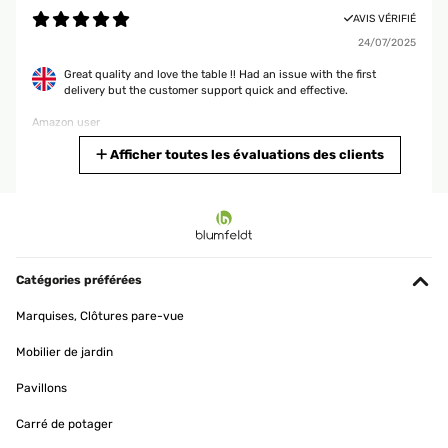
AVIS VÉRIFIÉ
24/07/2025
Great quality and love the table !! Had an issue with the first
delivery but the customer support quick and effective.
Amazon user
Traduire
Afficher toutes les évaluations des clients
AVIS VÉRIFIÉ
31/05/2025
Très belle table de bistrot, facile à monter. Un bel effet sur mon
balcon !Livrée en deux cartons dissociés à deux jours d’intervalle.
Catégories préférées
Les chaises bistrot ont également été achetées sur Amazon.
Marquises, Clôtures pare-vue
Utilisateur d'Amazon
Mobilier de jardin
Traduire
Pavillons
AVIS VÉRIFIÉ
Carré de potager
29/05/2025