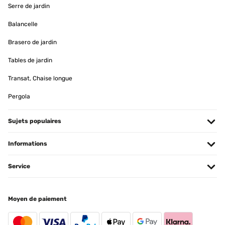
Serre de jardin
Excellent table. Heavy quality, lovely marble top. Really
simple...2minutes, to put together. The pillar and feet come in
black, ...so we simply painted it to our preferred colour. Well worth
Balancelle
the money...stylish, like me.
Brasero de jardin
Amazon user
Tables de jardin
Traduire
Transat, Chaise longue
AVIS VÉRIFIÉ
Pergola
18/04/2025
Wunderschöner Bistro-Tisch im klassischen Pariser Stil. So einen
Sujets populaires
wollte ich schon immer haben.Blumfeld war die richtige Adresse
dafür.
Informations
Amazon-Benutzer
Traduire
Service
AVIS VÉRIFIÉ
Moyen de paiement
02/12/2024
Der Tisch ist sehr schön, stabil und wird gut verpackt geliefert.