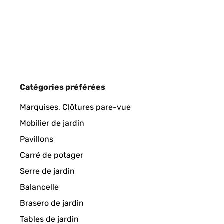
Super schöner Topf!! Einfach nur edel und zeitlos!
Amazon-Benutzer
AVIS VÉRIFIÉ
30/12/2024
Catégories préférées
Schöner, qualitativ hochwertiger Übertopf
Marquises, Clôtures pare-vue
Mobilier de jardin
Amazon-Benutzer
Pavillons
Carré de potager
AVIS VÉRIFIÉ
05/12/2024
Serre de jardin
Balancelle
I absolutely love it. Is simple but beautifully made
Brasero de jardin
Tables de jardin