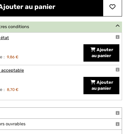
Ajouter au panier
tres conditions
 état
Ajouter
au panier
e :
9,86 €
t acceptable
Ajouter
au panier
e :
8,70 €
ours ouvrables