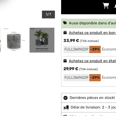
1/7
Aussi disponible dans d'au
Achetez ce produit en bon
+2
33,99 €
(TVA incluse)
FULLSWING29
-29%
Économi
Achetez ce produit en éta
29,99 €
(TVA incluse)
FULLSWING29
-29%
Économi
Dernières pièces en stock!
Délai de livraison: 2 - 3 j