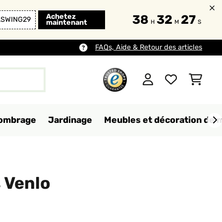
Achetez
38
32
26
LSWING29
maintenant
H
M
S
FAQs, Aide & Retour des articles
d'ombrage
Jardinage
Meubles et décoration de 
s Venlo