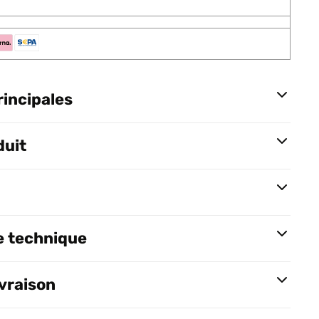
rincipales
duit
e technique
ivraison