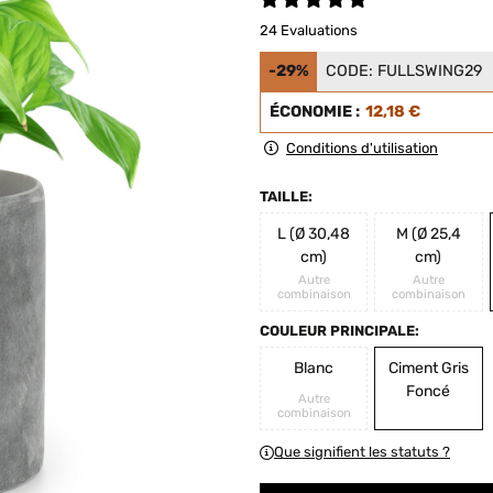
24 Evaluations
-29%
CODE:
FULLSWING29
ÉCONOMIE :
12,18 €
Conditions d'utilisation
TAILLE:
L (Ø 30,48
M (Ø 25,4
cm)
cm)
Autre
Autre
combinaison
combinaison
COULEUR PRINCIPALE:
Blanc
Ciment Gris
Foncé
Autre
combinaison
Que signifient les statuts ?