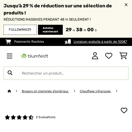
Jusqu’à 29 % de réduction sur une sélection de
produits !
RÉDUCTIONS MASSIVES PENDANT 48 H SEULEMENT !
Achetez
29
38
00
FULLSWING29
H
M
S
maintenant
Paiements flexibles
Livraison gratuite à partir de 100€*
Brasero et cheminée d'extérieur
Chauffage infrarouge
2 Evaluations