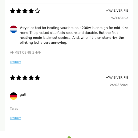
AVIS VÉRIFIÉ
19/10/2023
Very nice tool for heating your house. 1200w is enough for mid-size
room. The product also feels secure and durable. But the first
heating mode is almost useless. And, when it is on stand-by, the
blinking led is very annoying.
AHMET CENGIZHAN
Traduire
AVIS VÉRIFIÉ
26/08/2021
gut!
Taras
Traduire