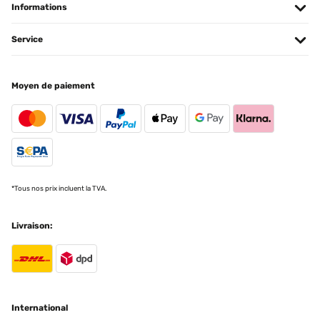
Informations
AVIS VÉRIFIÉ
26/03/2024
Service
Lovely frames and easy to remove the back they look great on my
fireplace
Moyen de paiement
Amazon-Benutzer
Traduire
AVIS VÉRIFIÉ
15/09/2023
*Tous nos prix incluent la TVA.
trés beau belle finition et trés bien emballé rien à redire
Utilisateur d'Amazon
Livraison:
Traduire
AVIS VÉRIFIÉ
14/07/2023
International