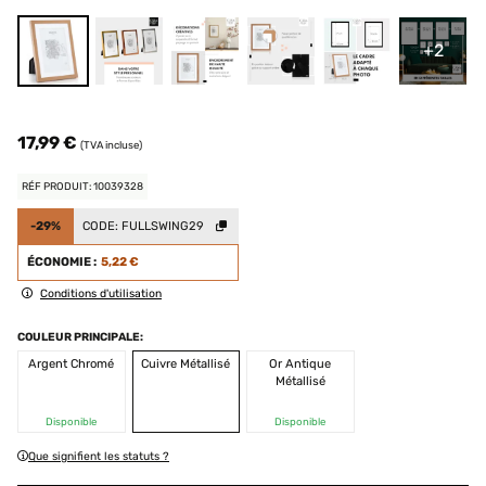
+2
17,99 €
(TVA incluse)
RÉF PRODUIT: 10039328
-29%
CODE:
FULLSWING29
ÉCONOMIE :
5,22 €
Conditions d'utilisation
COULEUR PRINCIPALE:
Argent Chromé
Cuivre Métallisé
Or Antique
Métallisé
Disponible
Disponible
Que signifient les statuts ?