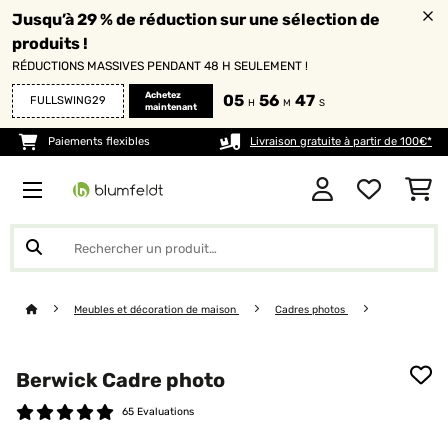
Jusqu’à 29 % de réduction sur une sélection de
produits !
RÉDUCTIONS MASSIVES PENDANT 48 H SEULEMENT !
Achetez
05
56
47
FULLSWING29
H
M
S
maintenant
Paiements flexibles
Livraison gratuite à partir de 100€*
Meubles et décoration de maison
Cadres photos
Berwick Cadre photo
65 Evaluations