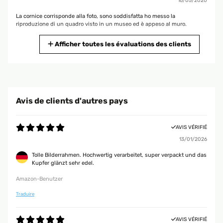
16/05/2020
La cornice corrisponde alla foto, sono soddisfatta ho messo la
riproduzione di un quadro visto in un museo ed è appeso al muro.
Utente Amazon
Afficher toutes les évaluations des clients
AVIS VÉRIFIÉ
17/12/2019
bella per la casa e l ufficio
Avis de clients d'autres pays
Utente Amazon
AVIS VÉRIFIÉ
13/01/2026
AVIS VÉRIFIÉ
08/07/2019
Tolle Bilderrahmen. Hochwertig verarbeitet, super verpackt und das
Kupfer glänzt sehr edel.
Oggetto perfettamente corrispondente alla descrizione. Arrivato alla data
indicata. Il prodotto e' di qualita' ottima, perfettamente imballato e di
Amazon-Benutzer
piena soddisfazione. Venditore affidabilissimo e assolutamente
consigliabile
Traduire
Utente Amazon
AVIS VÉRIFIÉ