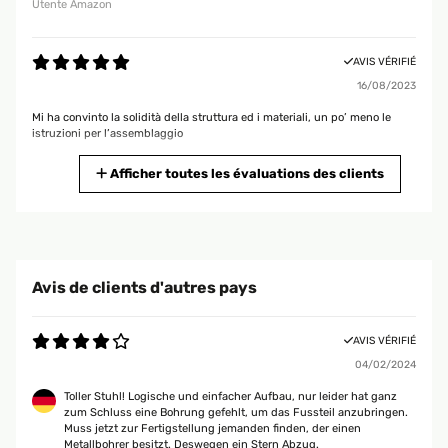
Utente Amazon
AVIS VÉRIFIÉ
16/08/2023
Mi ha convinto la solidità della struttura ed i materiali, un po’ meno le
istruzioni per l’assemblaggio
Utente Amazon
Afficher toutes les évaluations des clients
AVIS VÉRIFIÉ
15/08/2023
Ottima sdraio comoda e facile da montare
Avis de clients d'autres pays
Utente Amazon
AVIS VÉRIFIÉ
04/02/2024
AVIS VÉRIFIÉ
25/05/2023
Toller Stuhl! Logische und einfacher Aufbau, nur leider hat ganz
zum Schluss eine Bohrung gefehlt, um das Fussteil anzubringen.
Molto belle e comode
Muss jetzt zur Fertigstellung jemanden finden, der einen
Metallbohrer besitzt. Deswegen ein Stern Abzug.