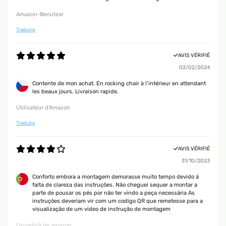
Utente Amazon
Amazon-Benutzer
Traduire
AVIS VÉRIFIÉ
20/10/2022
AVIS VÉRIFIÉ
Complicata da montare e poco agevole lo spostamento del poggiapiedi,
02/02/2024
ma complessivamente un bell’oggetto ad un prezzo accettabile.
Contente de mon achat. En rocking chair à l’intérieur en attendant
Utente Amazon
les beaux jours. Livraison rapide.
Utilisateur d'Amazon
AVIS VÉRIFIÉ
Traduire
02/08/2022
Davvero un bel prodotto lo condiglio
AVIS VÉRIFIÉ
Utente Amazon
31/10/2023
Conforto embora a montagem demorasse muito tempo devido á
falta de clareza das instruções. Não cheguei sequer a montar a
AVIS VÉRIFIÉ
parte de pousar os pés por não ter vindo a peça necessária As
05/05/2022
instruções deveriam vir com um codigo QR que remetesse para a
visualização de um video de instrução de montagem
Ottimo prodotto bellissimo sdraio molto comodo
Usuario/a de amazon