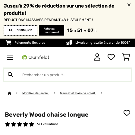
Jusqu’à 29 % de réduction sur une sélection de
produits !
RÉDUCTIONS MASSIVES PENDANT 48 H SEULEMENT !
Achetez
15
51
06
FULLSWING29
H
M
S
maintenant
Paiements flexibles
Livraison gratuite à partir de 100€*
Mobilier de jardin
Transat et bain de soleil
Beverly Wood chaise longue
67 Evaluations