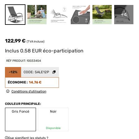
+4
122,99 €
(TVA incluse)
Inclus
0.58
EUR
éco-participation
RÉF PRODUIT: 10033454
-12%
CODE:
SALE12P
ÉCONOMIE :
14,76 €
Conditions d'utilisation
COULEUR PRINCIPALE:
Gris Foncé
Noir
Disponible
Que signifient les statuts ?