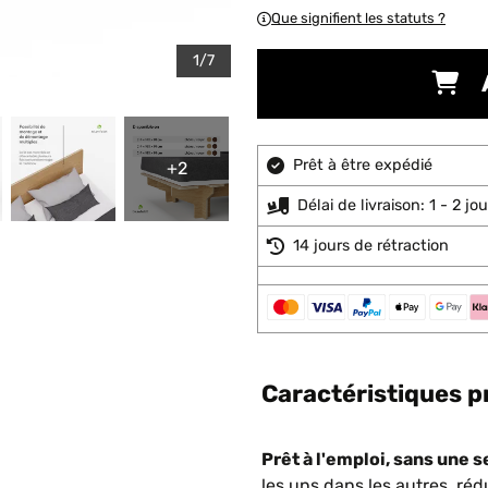
Que signifient les statuts ?
1/7
Prêt à être expédié
+2
Délai de livraison: 1 - 2 j
14 jours de rétraction
Caractéristiques p
Prêt à l'emploi, sans une se
les uns dans les autres, ré