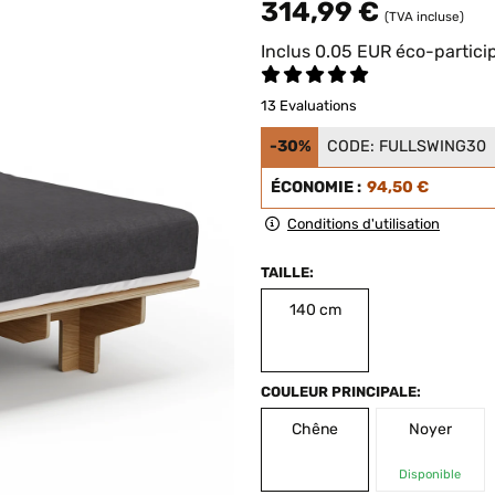
314,99 €
(TVA incluse)
Inclus
0.05
EUR
éco-partici
13 Evaluations
-30%
CODE:
FULLSWING30
ÉCONOMIE :
94,50 €
Conditions d'utilisation
TAILLE:
140 cm
COULEUR PRINCIPALE:
Chêne
Noyer
Disponible