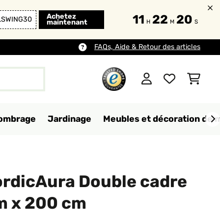
Achetez
11
22
19
LSWING30
maintenant
H
M
S
FAQs, Aide & Retour des articles
d'ombrage
Jardinage
Meubles et décoration de 
ordicAura Double cadre
cm x 200 cm