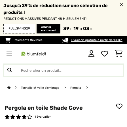
Jusqu’à 29 % de réduction sur une sélection de
produits !
RÉDUCTIONS MASSIVES PENDANT 48 H SEULEMENT !
Achetez
39
19
02
FULLSWING29
H
M
S
maintenant
Paiements flexibles
Livraison gratuite à partir de 100€*
Tonnelle et voile d'ombrage
Pergola
Pergola en toile Shade Cove
1 Evaluation