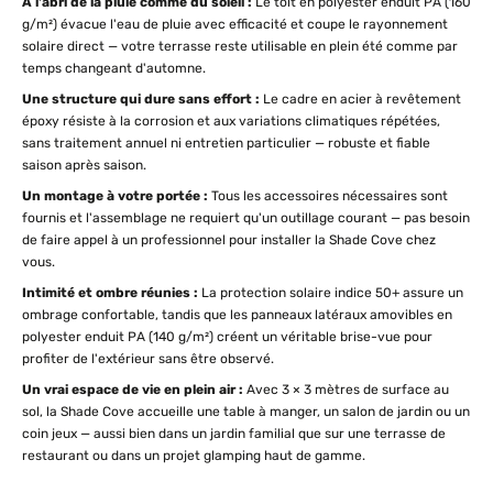
À l'abri de la pluie comme du soleil :
Le toit en polyester enduit PA (160
g/m²) évacue l'eau de pluie avec efficacité et coupe le rayonnement
solaire direct — votre terrasse reste utilisable en plein été comme par
temps changeant d'automne.
Une structure qui dure sans effort :
Le cadre en acier à revêtement
époxy résiste à la corrosion et aux variations climatiques répétées,
sans traitement annuel ni entretien particulier — robuste et fiable
saison après saison.
Un montage à votre portée :
Tous les accessoires nécessaires sont
fournis et l'assemblage ne requiert qu'un outillage courant — pas besoin
de faire appel à un professionnel pour installer la Shade Cove chez
vous.
Intimité et ombre réunies :
La protection solaire indice 50+ assure un
ombrage confortable, tandis que les panneaux latéraux amovibles en
polyester enduit PA (140 g/m²) créent un véritable brise-vue pour
profiter de l'extérieur sans être observé.
Un vrai espace de vie en plein air :
Avec 3 × 3 mètres de surface au
sol, la Shade Cove accueille une table à manger, un salon de jardin ou un
coin jeux — aussi bien dans un jardin familial que sur une terrasse de
restaurant ou dans un projet glamping haut de gamme.