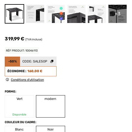
+3
319,99 €
(TVA incluse)
RÉF PRODUIT: 10046113
-50%
CODE:
SALE50P
ÉCONOMIE :
160,00 €
Conditions d'utilisation
FORME:
Vert
modern
Disponible
COULEUR DU CADRE:
Blanc
Noir