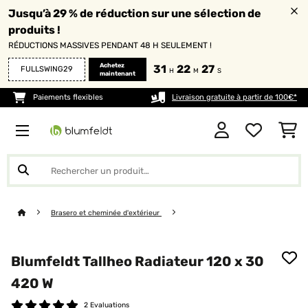
Jusqu’à 29 % de réduction sur une sélection de
produits !
RÉDUCTIONS MASSIVES PENDANT 48 H SEULEMENT !
Achetez
31
22
27
FULLSWING29
H
M
S
maintenant
Paiements flexibles
Livraison gratuite à partir de 100€*
Brasero et cheminée d'extérieur
Blumfeldt Tallheo Radiateur 120 x 30
420 W
2 Evaluations