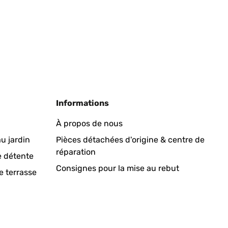
r Brunnen ist nicht kitschig (gefällt sogar meinem
il: das Solar Panel hat einen angebauten Akku. So läuft
laden. Damit die Pumpe funktioniert, muss man nur den
onne scheint lädt das Panel den Akku dann einfach
 reicht es nicht ganz: die Lämpchen brennen auch am
die Anleitung etwas schwierig zu verstehen. Man muss
ass auch noch genug Wasser die Pumpe bedeckt, wenn
feundlich mit Solarenergie funktioniert und nach einer
Informations
À propos de nous
Traduire
u jardin
Pièces détachées d'origine & centre de
réparation
ne in lingua italiana
e détente
Consignes pour la mise au rebut
e terrasse
Traduire