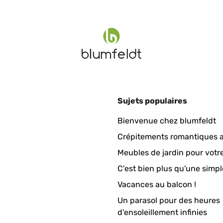
n und die vorherigen Bewertungen halten was sie versprechen. De
. Das Plätschern ist sehr angenehm und entspannt. Der große Vorte
ie Sonne nicht scheint. Bei mir war der Akku sogar bereits aufge
und schon geht es los (wenn alles angeschlossen ist). Wenn die S
, einfach wieder den Knopf drücken.Bis zur 5 Sterne Perfektion
sti
ringt. Wenn man kein gutes technisches Verständnis hat, dann ist 
, die Pumpe mit ausreichend Wasser bedecken (darauf achten, d
 mit dem Solar Panel verbinden.Fazit: Super Brunnen, der umwelt
Sujets populaires
eme.
Bienvenue chez blumfeldt
Crépitements romantiques a
lto bella e fa una bella figura! Unica pecca la mancanza di istruzio
Meubles de jardin pour votr
C'est bien plus qu'une simpl
Vacances au balcon !
Un parasol pour des heures
d'ensoleillement infinies