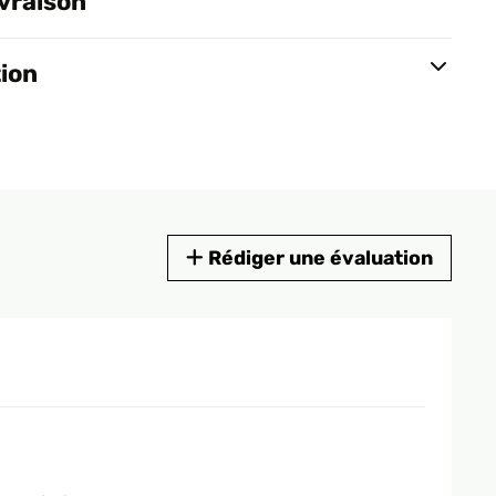
ivraison
tion
Rédiger une évaluation