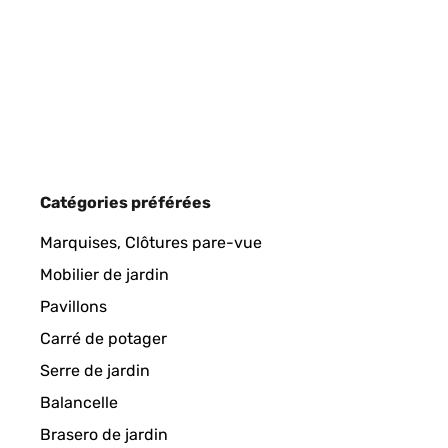
Utente Amazon
Ich war zunächst etwas skeptisch, aber der Brunne
Mann ) und für den Balkon hat er die ideale Größe
AVIS VÉRIFIÉ
26/04/2019
der Brunnen auch, wenn es schon dunkel ist oder d
Knopf auf der Rückseite des Solar Panels drücken 
immer wieder auf. Will man den Brunnen ausmachen
Articolo fedele alla descrizione, consegna nei tempi previ
Tag, was zwar nicht stört, aber auch nicht viel b
einfach nur den Schlauch an die Pumpe schließen
die Pumpe gestartet wird) und die Kabel dann noch
Utente Amazon
Catégories préférées
Laufzeit von ca. 1 Monat gibt es bisher keine Probl
Marquises, Clôtures pare-vue
AVIS VÉRIFIÉ
25/05/2018
Amazon-Benutzer
Mobilier de jardin
Pavillons
Ottimo prodotto e ottima qualità /prezzo. La fontana è mo
AVIS VÉRIFIÉ
04/05/2024
Carré de potager
Utente Amazon
Serre de jardin
super elegantná solárna fontána
Balancelle
AVIS VÉRIFIÉ
27/04/2018
Brasero de jardin
valéria