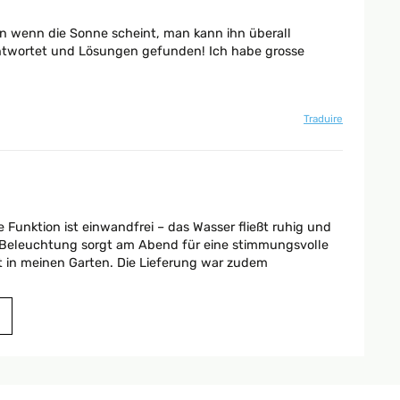
in wenn die Sonne scheint, man kann ihn überall
antwortet und Lösungen gefunden! Ich habe grosse
Traduire
unktion ist einwandfrei – das Wasser fließt ruhig und
D-Beleuchtung sorgt am Abend für eine stimmungsvolle
kt in meinen Garten. Die Lieferung war zudem
d alimentazione solare per non avere la preoccupazione di
armo è perfettamente riuscita ed il risultato è che
on livello complessivo dell'oggetto e, perché no, anche
giornata anche solo parzialmente nuvolosa, ci si può
Traduire
lettrica, che soccorra in queste situazioni, sarebbe una