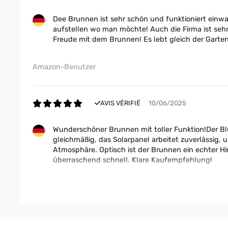
Utente Amazon
Dee Brunnen ist sehr schön und funktioniert einwa
aufstellen wo man möchte! Auch die Firma ist se
Freude mit dem Brunnen! Es lebt gleich der Garten
AVIS VÉRIFIÉ
05/09/2020
Amazon-Benutzer
Stupenda
Utente Amazon
AVIS VÉRIFIÉ
10/06/2025
Wunderschöner Brunnen mit toller Funktion!Der Blu
AVIS VÉRIFIÉ
02/09/2019
gleichmäßig, das Solarpanel arbeitet zuverlässig
Atmosphäre. Optisch ist der Brunnen ein echter Hi
Ho acquistato questa fontanella perché il sottofondo in t
überraschend schnell. Klare Kaufempfehlung!
correre a staccare precauzionalmente l'alimentazione in c
l'oggetto non stona nemmeno in un ambiente elegante. La
al costo. Il pannello solare è sottodimensionato rispetto 
Amazon-Benutzer
dimenticare che funzioni oltre un paio d'ore dal crepuscol
possibilità, ma il semplice potenziamento del pannello so
AVIS VÉRIFIÉ
13/05/2025