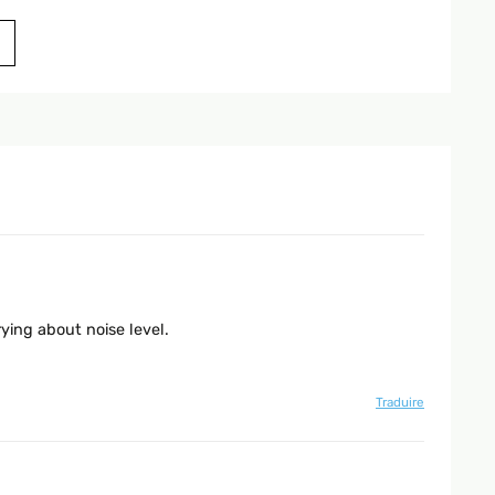
qua devo dire che è troppo forte se non tenuto ad una
io balcone discreto ma non grandissimo non era adatta il
ying about noise level.
Traduire
 leggero per essere spostato. Senza luce garantisce