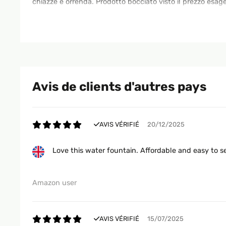
chiazze e orrenda. Prodotto bocciato visto il prezzo esage
Utente Amazon
AVIS VÉRIFIÉ
23/04/2021
Avis de clients d'autres pays
Il prodotto è fantastico e molto bello esteticamente ! Ra
certa distanza, pertanto a mio avviso disturbante e non r
rumore era davvero troppo forte! L’ho restituita e sostitu
AVIS VÉRIFIÉ
20/12/2025
Utente Amazon
Love this water fountain. Affordable and easy to se
AVIS VÉRIFIÉ
18/09/2020
Amazon user
dopo qualche mese recensisco il prodotto che è verament
circa 4 ore di funzionamento. Molto belle le luci serali e
AVIS VÉRIFIÉ
15/07/2025