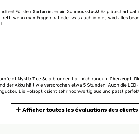
ndfrei! Für den Garten ist er ein Schmuckstück! Es plätschert dah
hr nett, wenn man Fragen hat oder was auch immer, wird alles be
!
mfeldt Mystic Tree Solarbrunnen hat mich rundum überzeugt. Die F
, und der Akku hält wie versprochen etwa 5 Stunden. Auch die LE
ngucker: Die Holzoptik sieht sehr hochwertig aus und passt perfe
errazza del rumore dell'acqua che scorre mi rilassa e l'ho scelta a
aso di pioggia. La somiglianza della resina con cui è costruita al m
 componente elettrico/solare è sufficiente ma non adeguata al bu
Afficher toutes les évaluations des clients
all'assorbimento medio del sistema, con il risultato che in caso di 
o. L'aggiunta di un alimentatore suppletivo allacciabile alla rete e
lare la renderebbe perfetta. Per questo do 4 stelle e non 5.