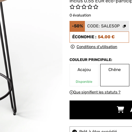
Inclus
0.55
EUR
éco-partici
0 évaluation
-50%
CODE:
SALE50P
ÉCONOMIE :
54,00 €
Conditions d'utilisation
COULEUR PRINCIPALE:
Acajou
Chêne
Disponible
Que signifient les statuts ?
Prêt à être expédié