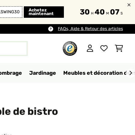
Achetez
30
40
06
LSWING30
maintenant
H
M
S
FAQs, Aide & Retour des articles
d'ombrage
Jardinage
Meubles et décoration de 
le de bistro