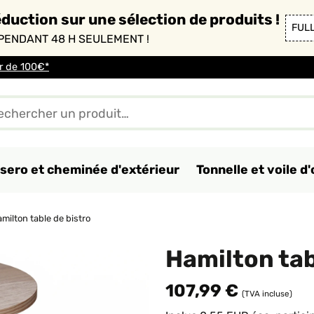
duction sur une sélection de produits !
FUL
PENDANT 48 H SEULEMENT !
ir de 100€*
sero et cheminée d'extérieur
Tonnelle et voile 
milton table de bistro
Hamilton tab
107,99 €
(TVA incluse)