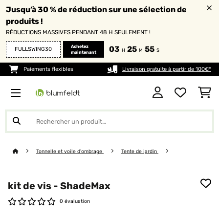
Jusqu’à 30 % de réduction sur une sélection de
produits !
RÉDUCTIONS MASSIVES PENDANT 48 H SEULEMENT !
Achetez
03
25
55
FULLSWING30
H
M
S
maintenant
Paiements flexibles
Livraison gratuite à partir de 100€*
Tonnelle et voile d'ombrage
Tente de jardin
kit de vis - ShadeMax
0 évaluation