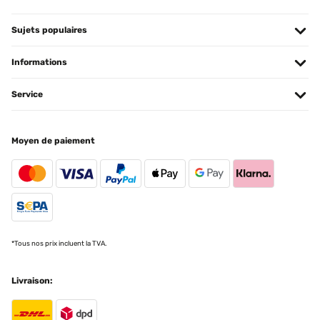
Usuario/a de amazon
Sujets populaires
Traduire
Informations
AVIS VÉRIFIÉ
Service
30/09/2023
Ist so OK! Ich werde ein selbstgedrucktes A4-Farbfoto reinstecken
und dieses dann verschenken. Alles bestens!
Moyen de paiement
Amazon-Benutzer
Traduire
AVIS VÉRIFIÉ
07/07/2023
*Tous nos prix incluent la TVA.
Con cristal de verdad y robusto. Packaging perfecto, bonito y
resistente.
Livraison:
Usuario/a de amazon
Traduire