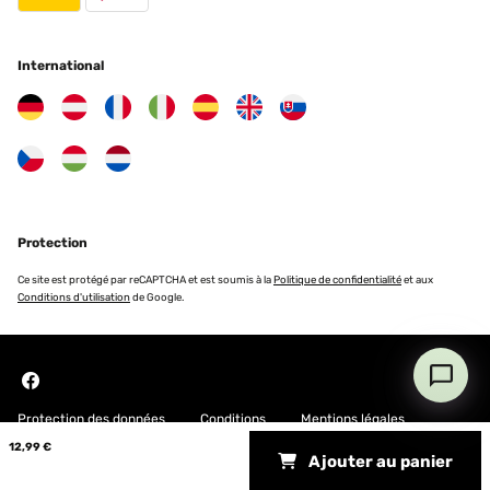
AVIS VÉRIFIÉ
04/02/2023
International
Das 3er Set ist günstig und hat trotzdem eine super Qualität! Hab
gleich nochmal ein Set davon bestellt, mache ne kleine Fotogalerie
über'm Highboard. Sehen so toll aus, wie mit Kreidefarbe
gestrichen. Genau mein Ding!
Amazon-Benutzer
Traduire
Protection
AVIS VÉRIFIÉ
Ce site est protégé par reCAPTCHA et est soumis à la
Politique de confidentialité
et aux
27/12/2022
Conditions d'utilisation
de Google.
Sehr schöne Bilderrahmen ! schnelle Lieferung, Bilderrahmen sind
sehr schön, ich habe sie verschenkt und sind sehr gut
angekommen. immer wieder gerne .
Amazon-Benutzer
Protection des données
Conditions
Mentions légales
Traduire
12,99 €
Ajouter au panier
Copyright © 2026 Blumfeldt. All rights reserved