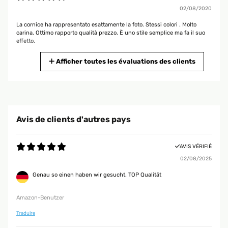
02/08/2020
La cornice ha rappresentato esattamente la foto. Stessi colori . Molto
carina. Ottimo rapporto qualità prezzo. È uno stile semplice ma fa il suo
effetto.
Utente Amazon
Afficher toutes les évaluations des clients
AVIS VÉRIFIÉ
27/03/2020
Bellissimo colore, misure perfette,
Avis de clients d'autres pays
Utente Amazon
AVIS VÉRIFIÉ
02/08/2025
AVIS VÉRIFIÉ
19/09/2018
Genau so einen haben wir gesucht. TOP Qualität
Sono molto soddisfatta dell'articolo. Le cornici sono, a mio avviso, molto
versatili, nel senso che si sposano bene sia con un arredamento moderno
Amazon-Benutzer
che più classico o shabby chic. Fattura molto soddisfacente in rapporto
al costo. Le ricomprerei sicuramente.
Traduire