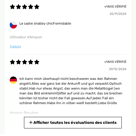
Utente Amazon
AVIS VÉRIFIÉ
25/11/2024
AVIS VÉRIFIÉ
Le cadre shabby chicFormidable
29/12/2017
La cornice ha soddisfatto pienamente le mie aspettative, il colore
Utilisateur d'Amazon
turchese-argenta è piacevole e si è intonato perfettamente alla stampa
che dovevo incorniciare. La fattura della cornice è discreta,
Traduire
corrispondente alla descrizione con vetro in materiale plastico e telaio in
legno. Ottima la confenzione.
AVIS VÉRIFIÉ
Utente Amazon
29/10/2024
Ich kann mich überhaupt nicht beschweren was den Rahmen
AVIS VÉRIFIÉ
angeht.Alles war ganz bei der Ankunft und gut verpackt.Optisch
stabil.Hab nur etwas Angst, das wenn man die Metallbügel (wo
30/10/2017
man das Bild einklemmt)öfter auf und zu macht, das sie brechen
könnten Ist bisher nicht der Fall gewesen.Auf jeden Fall ein
essendo un prodotto fatto a mano, come indicato nella descrizione può
schöner Rahmen.Habe ihn in silber-weiß bestellt.Liebe Grüße
variare da quello nell'immagine. Non ero soddisfatta e il venditore mi ha
restituito l'importo dicendomi che non dovevo restituire il prodotto. HO
Amazon-Benutzer
molto apprezzato questo gesto
Traduire
Afficher toutes les évaluations des clients
Utente Amazon