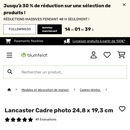
Jusqu’à 30 % de réduction sur une sélection de
produits !
RÉDUCTIONS MASSIVES PENDANT 48 H SEULEMENT !
Achetez
14
01
38
FULLSWING30
H
M
S
maintenant
Paiements flexibles
Livraison gratuite à partir de 100€*
Meubles et décoration de maison
Cadres photos
Lancaster Cadre photo 24,8 x 19,3 cm
49 Evaluations