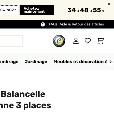
Achetez
34
48
53
LSWING29
maintenant
H
M
S
FAQs, Aide & Retour des articles
d'ombrage
Jardinage
Meubles et décoration de 
Balancelle
nne 3 places