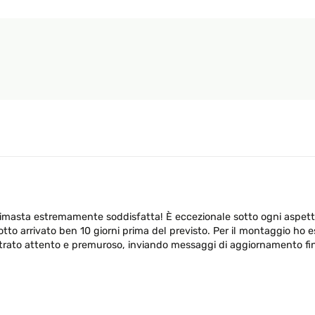
rimasta estremamente soddisfatta! È eccezionale sotto ogni aspett
 arrivato ben 10 giorni prima del previsto. Per il montaggio ho eseg
trato attento e premuroso, inviando messaggi di aggiornamento fin