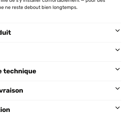
ille de s'y installer confortablement — pour des
ne ne reste debout bien longtemps.
duit
e technique
ivraison
tion