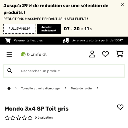
Jusqu’à 29 % de réduction sur une sélection de
produits !
RÉDUCTIONS MASSIVES PENDANT 48 H SEULEMENT !
Achetez
07
20
11
FULLSWING29
H
M
S
maintenant
Paiements flexibles
Livraison gratuite à partir de 100€*
Tonnelle et voile d'ombrage
Tente de jardin
Mondo 3x4 SP Toit gris
0 évaluation