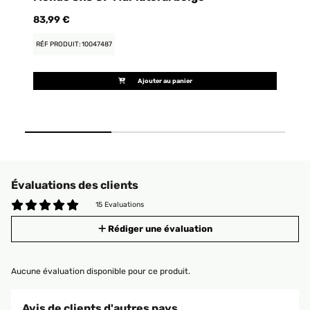
83,99 €
83
RÉF PRODUIT: 10047487
RÉ
Ajouter au panier
Évaluations des clients
15 Evaluations
Rédiger une évaluation
Aucune évaluation disponible pour ce produit.
Avis de clients d'autres pays