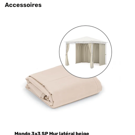
Accessoires
Mondo 3x3 SP Mur latéral beige
ki