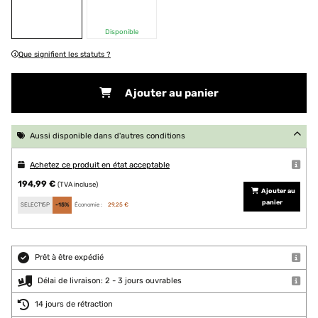
Disponible
Que signifient les statuts ?
Ajouter au panier
Aussi disponible dans d'autres conditions
Achetez ce produit en état acceptable
194,99 €
(TVA incluse)
Ajouter au
panier
SELECT15P
-15%
Économie :
29,25 €
Prêt à être expédié
Délai de livraison: 2 - 3 jours ouvrables
14 jours de rétraction