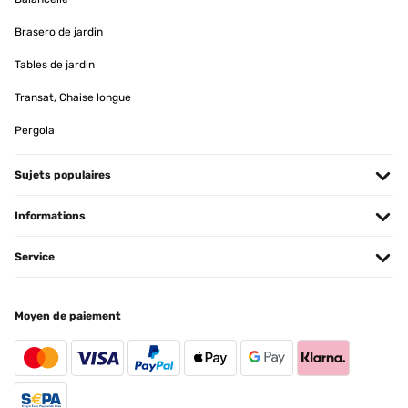
Amazon-Benutzer
Brasero de jardin
Traduire
Tables de jardin
Transat, Chaise longue
AVIS VÉRIFIÉ
07/05/2025
Pergola
Der Pavillon ist prima, Aufbau ohne Probleme. Das Material klasse
auch die Lieferung zügig & gut verpackt. Einen kleinen
Sujets populaires
Minuspunkt gibt’s:
Mein Dach hat nicht perfekt gepasst, musste etwas improvisieren.
Informations
Susanne
Traduire
Service
AVIS VÉRIFIÉ
Moyen de paiement
07/09/2024
Hallo,Ich habe dieses Pavillon für unsere Dachterrasse als
Sonnenschutz gekauft.Ich hatte bei dem Preis etwas Sorge, das es
von der Qualität nicht viel her gibt.Aber schon beim Aufbau war ich
doch sehr positiv überrascht, wie stabil doch alles ist.Das
zusammensetzen war einfach, muss aber umbedingt zu zweit