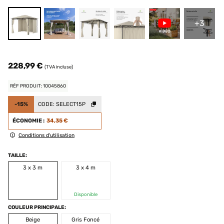
+3
228,99 €
(TVA incluse)
RÉF PRODUIT: 10045860
-15%
CODE:
SELECT15P
ÉCONOMIE :
34,35 €
Conditions d'utilisation
TAILLE:
3 x 3 m
3 x 4 m
Disponible
COULEUR PRINCIPALE:
Beige
Gris Foncé