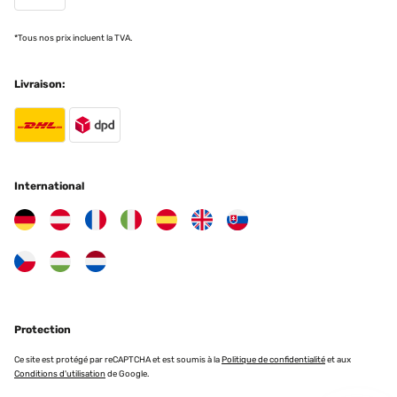
gemacht werden.Ich habe mir zur Sicherheit noch die
Beschwerungsfüße gekauft und mit denen zusammen ist es sehr
*Tous nos prix incluent la TVA.
Windfest. Allerdings nehmen wir den Dachbezug immer ab, um auf
Nummer sicher zu gehen.Ich wünsche allen Käufern viel Spaß
damit.
Livraison:
Amazon-Benutzer
Traduire
AVIS VÉRIFIÉ
International
22/06/2024
Nur nach zwei Monaten ist das Dach ausgebeicht ,sonst sehr stabil
gute Verarbeitung.
Amazon-Benutzer
Traduire
Protection
AVIS VÉRIFIÉ
02/06/2024
Ce site est protégé par reCAPTCHA et est soumis à la
Politique de confidentialité
et aux
Conditions d'utilisation
de Google.
Sieht nicht nur schön aus sondern hält auch bei Sturm und Regen.
Das Wasser sammelt sich nicht auf dem Dach und steht sehr