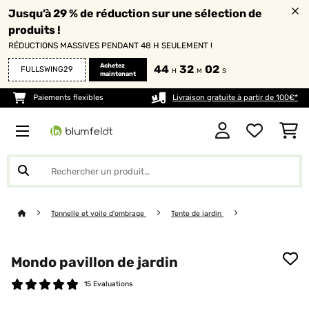
Jusqu’à 29 % de réduction sur une sélection de
produits !
RÉDUCTIONS MASSIVES PENDANT 48 H SEULEMENT !
Achetez
44
32
02
FULLSWING29
H
M
S
maintenant
Paiements flexibles
Livraison gratuite à partir de 100€*
Tonnelle et voile d'ombrage
Tente de jardin
Mondo pavillon de jardin
15 Evaluations