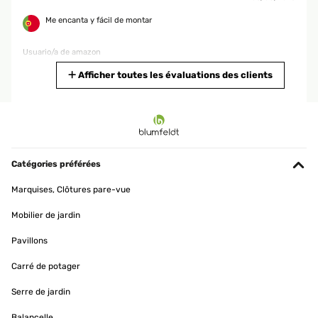
Me encanta y fácil de montar
Usuario/a de amazon
Traduire
Afficher toutes les évaluations des clients
AVIS VÉRIFIÉ
26/07/2025
Es ist ein stabiles, gutaussehendes Pavillon, es ließ sich leicht
zusammenbauen, die vier Wände ( Vorhänge) lassen sich durch
Catégories préférées
Reißverschlüsse zumachen, es ist ziemlich hell und man fühlt sich
sehr wohl wenn man sich innerhalb aufhält.
Marquises, Clôtures pare-vue
Amazon-Benutzer
Mobilier de jardin
Traduire
Pavillons
AVIS VÉRIFIÉ
Carré de potager
25/05/2025
Serre de jardin
Schöne und stabil wir habend den pavillion 3 Jahre und er sieht
noch super aus
Balancelle