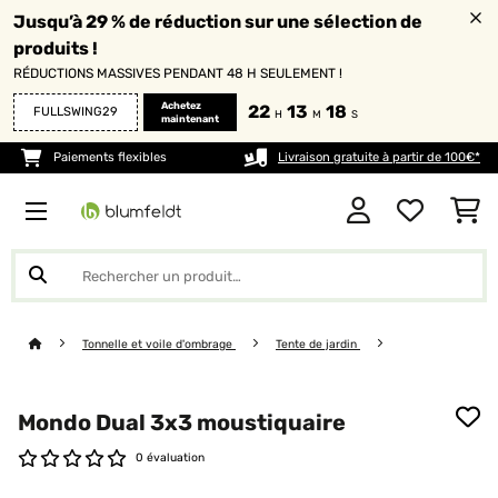
Jusqu’à 29 % de réduction sur une sélection de
produits !
RÉDUCTIONS MASSIVES PENDANT 48 H SEULEMENT !
Achetez
22
13
17
FULLSWING29
H
M
S
maintenant
Paiements flexibles
Livraison gratuite à partir de 100€*
Tonnelle et voile d'ombrage
Tente de jardin
Mondo Dual 3x3 moustiquaire
0 évaluation