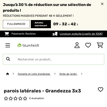
Jusqu’à 30 % de réduction sur une sélection de
produits !
RÉDUCTIONS MASSIVES PENDANT 48 H SEULEMENT !
Achetez
09
32
42
FULLSWING30
H
M
S
maintenant
Paiements flexibles
Livraison gratuite à partir de 100€*
Tonnelle et voile d'ombrage
Tente de jardin
parois latérales - Grandezza 3x3
0 évaluation