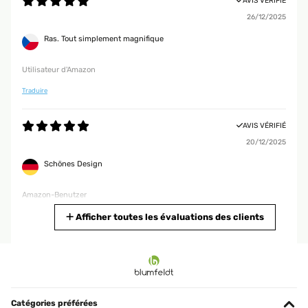
AVIS VÉRIFIÉ
26/12/2025
Ras. Tout simplement magnifique
Utilisateur d'Amazon
Traduire
AVIS VÉRIFIÉ
20/12/2025
Schönes Design
Amazon-Benutzer
Traduire
Afficher toutes les évaluations des clients
AVIS VÉRIFIÉ
01/10/2025
Beautiful, modern, and very sturdy. I had a very tall and voluminous
pencil cactus that kept tipping over the pot it was in. I transplanted
Catégories préférées