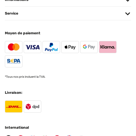
große Monstera-Pflanze im Einsatz. Würde ihn jeder Zeit wieder
kaufen.
Service
Amazon-Benutzer
Traduire
Moyen de paiement
AVIS VÉRIFIÉ
11/11/2023
I have ordered 2 flower pots (white and black) and I am very happy
with them. Perfect for my big plants!
Amazon user
*Tous nos prix incluent la TVA.
Traduire
Livraison:
AVIS VÉRIFIÉ
11/10/2023
Dieser Blumentopf hat mich wirklich beeindruckt. Mit einer Größe
von 29 cm bietet er ausreichend Platz für meine Pflanzen und
sieht dabei auch noch sehr stilvoll aus. Die Qualität des Materials
International
und die Verarbeitung sind erstklassig, und er passt perfekt in
meine Wohnungseinrichtung. Dieceramic topf ist wirklich