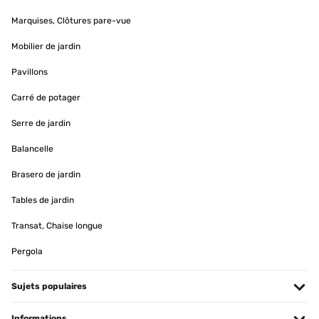
it into this, filled it with more soil, and now it's very sturdy. The
design is pretty and I've gotten a lot of compliments on it.
Marquises, Clôtures pare-vue
Amazon user
Mobilier de jardin
Traduire
Pavillons
AVIS VÉRIFIÉ
Carré de potager
10/03/2024
Serre de jardin
Ach, ich bin richtig verliebt in diese Übertöpfe. Ich hab direkt
nochmal bestellt. Sie sind sehr schwer, was gut ist, so bekommen
Balancelle
die Katzen sie nicht runter geschubst. Die Pflanze kommt richtig
schön zur Geltung! Ganz wunderbar und auf jeden Fall ihr Geld
Brasero de jardin
wert!
Tables de jardin
Amazon-Benutzer
Transat, Chaise longue
Traduire
Pergola
AVIS VÉRIFIÉ
14/02/2024
Sujets populaires
Der Blumenübertopf kam schnell und sehr gut verpackt an. Er
sieht sehr gut und wertig aus. Habe ihn in Verwendung für eine
Informations