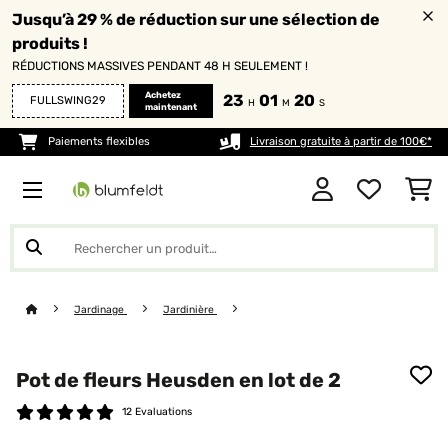
Jusqu’à 29 % de réduction sur une sélection de
produits !
RÉDUCTIONS MASSIVES PENDANT 48 H SEULEMENT !
Achetez
23
01
19
FULLSWING29
H
M
S
maintenant
Paiements flexibles
Livraison gratuite à partir de 100€*
Jardinage
Jardinière
Pot de fleurs Heusden en lot de 2
12 Evaluations