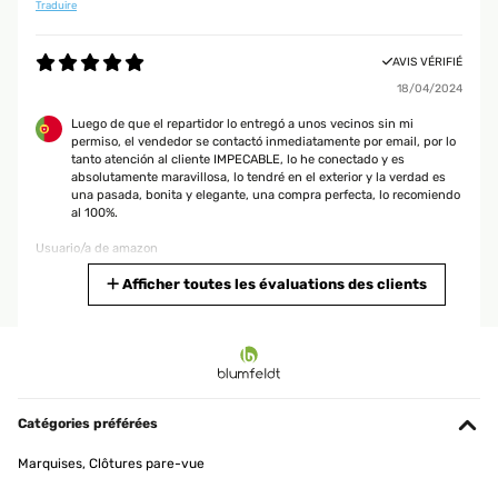
Traduire
AVIS VÉRIFIÉ
18/04/2024
Luego de que el repartidor lo entregó a unos vecinos sin mi
permiso, el vendedor se contactó inmediatamente por email, por lo
tanto atención al cliente IMPECABLE, lo he conectado y es
absolutamente maravillosa, lo tendré en el exterior y la verdad es
una pasada, bonita y elegante, una compra perfecta, lo recomiendo
al 100%.
Usuario/a de amazon
Traduire
Afficher toutes les évaluations des clients
AVIS VÉRIFIÉ
28/03/2024
Brunnen Super Brunnen sehr schön.
Catégories préférées
Amazon-Benutzer
Marquises, Clôtures pare-vue
Traduire