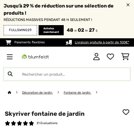
Jusqu’à 29 % de réduction sur une sélection de
produits !
RÉDUCTIONS MASSIVES PENDANT 48 H SEULEMENT !
Achetez
48
02
27
FULLSWING29
H
M
S
maintenant
Paiements flexibles
Livraison gratuite à partir de 100€*
Décoration de jardin
Fontaine de jardin
Skyriver fontaine de jardin
31 Evaluations