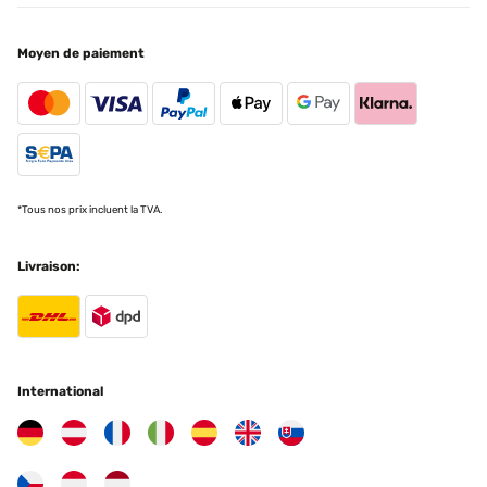
Es muy chula y la tengo en exterior y hace ruido muy agradable en
exterior y la luz bonita. El arco se mueve un poco pero bueno, el
montaje es relativamente sencillo
Moyen de paiement
Usuario/a de amazon
Traduire
AVIS VÉRIFIÉ
18/08/2023
*Tous nos prix incluent la TVA.
Es muy chula y la tengo en exterior y hace ruido muy agradable en
exterior y la luz bonita.El arco se mueve un poco pero bueno, el
Livraison:
montaje es relativamente sencillo
Usuario/a de amazon
Traduire
International
AVIS VÉRIFIÉ
06/06/2023
Gartenbrunnen 5*****