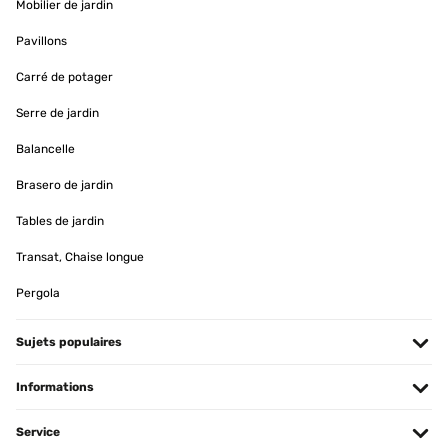
Mobilier de jardin
AVIS VÉRIFIÉ
Pavillons
20/03/2024
Carré de potager
Fuente maravillosa envio súper rápido y buen material y
componentes muy contento
Serre de jardin
Usuario/a de amazon
Balancelle
Traduire
Brasero de jardin
Tables de jardin
AVIS VÉRIFIÉ
15/02/2024
Transat, Chaise longue
Alles super Wie beschrieben
Pergola
Amazon-Benutzer
Sujets populaires
Traduire
Informations
AVIS VÉRIFIÉ
18/08/2023
Service