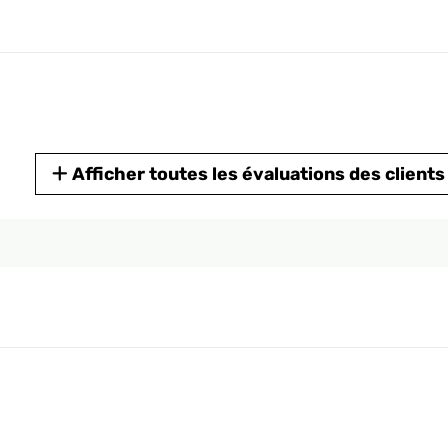
Afficher toutes les évaluations des clients
le piccole aiuole; per le dimensioni fa praticamente al mio caso. 
e, funzionando con un pannello solare, è implicito che debba esser
a in modalità solo solare e sia in modalità solare con batterie in ai
cce e il pannello per funzionare deve essere esposto in pieno sole,
to positivo.