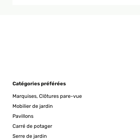
AVIS VÉRIFIÉ
20/06/2024
tres joli rendu et contrairement a ce que l'on peut l
Utilisateur d'Amazon
AVIS VÉRIFIÉ
15/06/2024
Catégories préférées
Wir sind sehr begeistert von dem Brunnen. Selbst an
Marquises, Clôtures pare-vue
richtig lang, sodass man für das Solarmodul ohne 
Mobilier de jardin
Amazon-Benutzer
Pavillons
Carré de potager
Serre de jardin
AVIS VÉRIFIÉ
29/04/2024