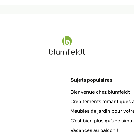
ire la pompe fonctionne bien il suffit de l'amorcer
Sujets populaires
 bewölkten Tagen funktioniert er (nicht so kräftig wie bei Sonne, 
Bienvenue chez blumfeldt
Probleme einen geeigneten Platz finden kann.
Crépitements romantiques a
Meubles de jardin pour votr
C'est bien plus qu'une simpl
Vacances au balcon !