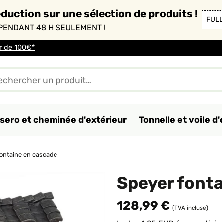
duction sur une sélection de produits !
FUL
PENDANT 48 H SEULEMENT !
ir de 100€*
sero et cheminée d'extérieur
Tonnelle et voile 
fontaine en cascade
Speyer font
128,99 €
(TVA incluse)