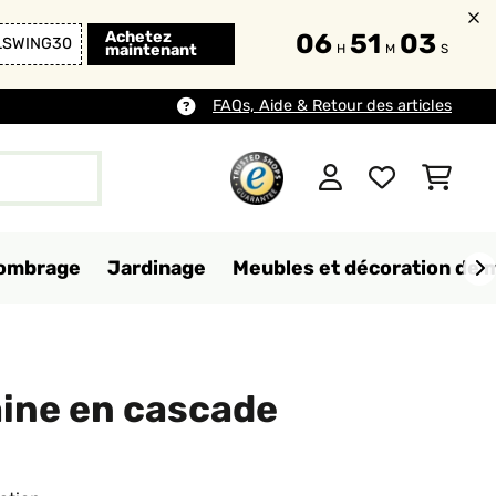
Achetez
06
51
01
LSWING30
maintenant
H
M
S
FAQs, Aide & Retour des articles
d'ombrage
Jardinage
Meubles et décoration de 
aine en cascade