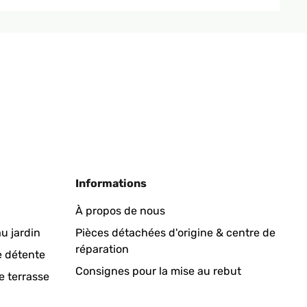
Traduire
Informations
aber ausreichend). Er sieht toll aus und das Kabel ist
À propos de nous
u jardin
Pièces détachées d'origine & centre de
réparation
e détente
Traduire
Consignes pour la mise au rebut
e terrasse