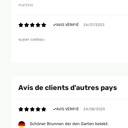
martine
AVIS VÉRIFIÉ
26/07/2023
super cadeau
martine
AVIS VÉRIFIÉ
19/04/2021
Avis de clients d'autres pays
L'oggetto è molto carino e si addice particolarmente nel
e facilissimo, può essere posizionata ovunque. Ovviament
possibile della luce solare. Il pannello può funzionare si
le luci a led che illuminano la fontana sono un pò debolu
AVIS VÉRIFIÉ
24/08/2025
interrompe. Ad ogni modo, nel complesso un giudizio mol
Schöner Brunnen der den Garten belebt.
Utente Amazon