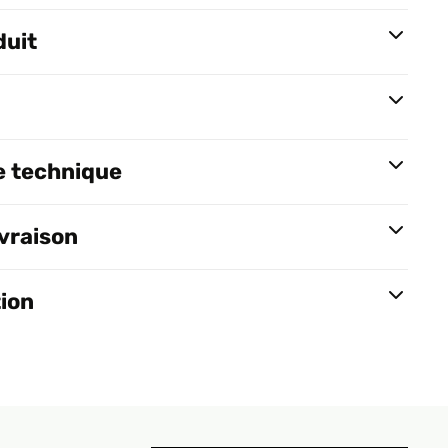
duit
e technique
ivraison
tion