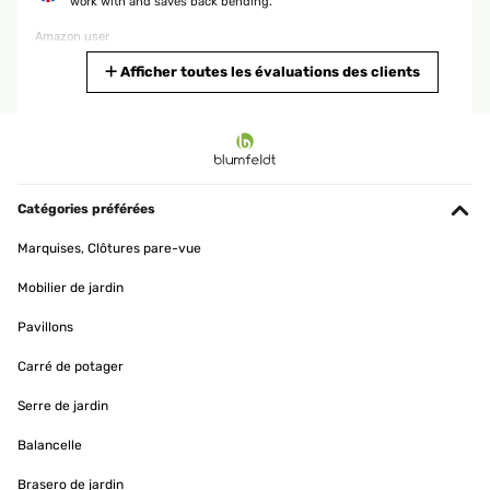
work with and saves back bending.
Amazon user
Traduire
Afficher toutes les évaluations des clients
AVIS VÉRIFIÉ
25/09/2025
Für mich gute Qualität ist für wenig Platz im Garten zu empfehlen
Catégories préférées
Amazon-Benutzer
Marquises, Clôtures pare-vue
Traduire
Mobilier de jardin
AVIS VÉRIFIÉ
Pavillons
26/05/2025
Carré de potager
Ein schönes Design und es hat die richtige Höhe.Das zusammen
bauen ist sehr Einfach. Viele Schrauben. Es hätte etwas breiter
Serre de jardin
sein können
Balancelle
Amazon-Benutzer
Brasero de jardin
Traduire