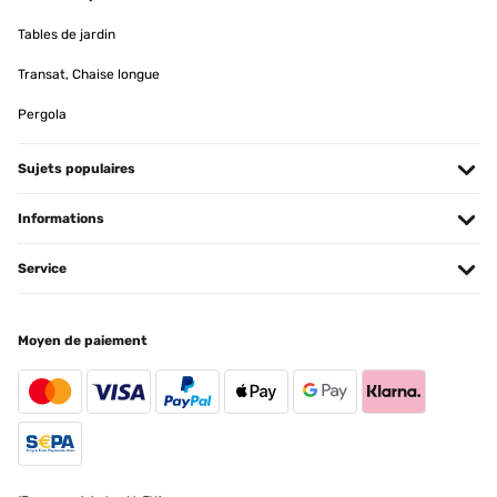
Tables de jardin
AVIS VÉRIFIÉ
Transat, Chaise longue
12/04/2025
Pergola
Das Hochbeet ist top. Betreffend der zusammensetzung kann ich
nur sagen dass es viele Schrauben sind aber alles einfach zu
handhaben. Ging relatif schnell! Kann ich nur empfehlen. Der
Sujets populaires
einzige negative Punkt, einige Teile hatten Schrammen. Da es aber
ein Hochbeet, was Draussen steht, ist, war das für mich jetzt kein
Problem.
Informations
Amazon-Benutzer
Service
Traduire
AVIS VÉRIFIÉ
Moyen de paiement
26/03/2025
Cet espace de jardin présente des finitions correctes.Le modèle
installé fait 1800x900x600.L'emballage carton correct de
930x665x60 (mm) et peut se porter aisément.Quelques fines
bavures résultant des découpes sont perceptibles, sans danger
particulier en utilisant des gants pour le montage.Placer les
bavures à l'intérieur (coté terre), vers le bas (petit repli tôle en haut,