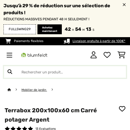
Jusqu’à 29 % de réduction sur une sélection de
produits !
RÉDUCTIONS MASSIVES PENDANT 48 H SEULEMENT !
Achetez
42
54
13
FULLSWING29
H
M
S
maintenant
Paiements flexibles
Livraison gratuite à partir de 100€*
Mobilier de jardin
Terrabox 200x100x60 cm Carré
potager Argent
13 Evaluations