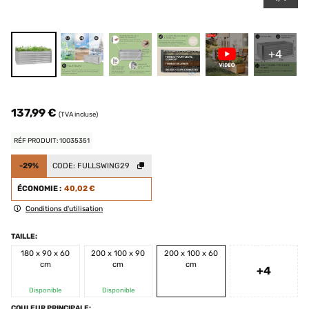
+4
137,99 €
(TVA incluse)
RÉF PRODUIT: 10035351
-29%
CODE:
FULLSWING29
ÉCONOMIE :
40,02 €
Conditions d'utilisation
TAILLE:
180 x 90 x 60
200 x 100 x 90
200 x 100 x 60
cm
cm
cm
+4
Disponible
Disponible
COULEUR PRINCIPALE: