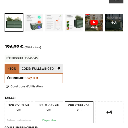
+3
196,99 €
(TVA incluse)
RÉF PRODUIT: 10046545
-30%
CODE:
FULLSWING30
ÉCONOMIE :
59,10 €
Conditions d'utilisation
TAILLE:
120 x 90 x 50
180 x 90 x 60
200 x 100 x 90
cm
cm
cm
+4
Autre combinaison
Disponible
COULEUR PRINCIPALE: