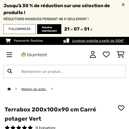
Jusqu’à 30 % de réduction sur une sélection de
produits !
RÉDUCTIONS MASSIVES PENDANT 48 H SEULEMENT !
Achetez
21
07
50
FULLSWING30
H
M
S
maintenant
Paiements flexibles
Livraison gratuite à partir de 100€*
Mobilier de jardin
Terrabox 200x100x90 cm Carré
potager Vert
13 Evaluations