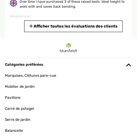
Over time I have purchased 3 of these raised beds. Ideal height to
work with and saves back bending.
Amazon user
Traduire
Afficher toutes les évaluations des clients
AVIS VÉRIFIÉ
25/09/2025
Für mich gute Qualität ist für wenig Platz im Garten zu empfehlen
Catégories préférées
Amazon-Benutzer
Marquises, Clôtures pare-vue
Traduire
Mobilier de jardin
AVIS VÉRIFIÉ
Pavillons
26/05/2025
Carré de potager
Ein schönes Design und es hat die richtige Höhe.Das zusammen
bauen ist sehr Einfach. Viele Schrauben. Es hätte etwas breiter
Serre de jardin
sein können
Balancelle
Amazon-Benutzer