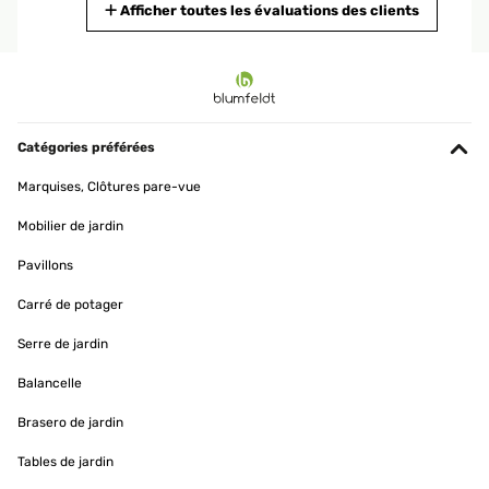
Traduire
Afficher toutes les évaluations des clients
AVIS VÉRIFIÉ
11/11/2019
Preis/Leistung passt.
Catégories préférées
Amazon-Benutzer
Marquises, Clôtures pare-vue
Traduire
Mobilier de jardin
AVIS VÉRIFIÉ
Pavillons
27/05/2019
Carré de potager
Gutes Material, einfache Handhabung und platzsparend. Ein guter
Kauf.
Serre de jardin
Amazon-Benutzer
Balancelle
Traduire
Brasero de jardin
Tables de jardin