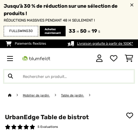
Jusqu’à 30 % de réduction sur une sélection de
produits !
RÉDUCTIONS MASSIVES PENDANT 48 H SEULEMENT !
Achetez
33
50
18
FULLSWING30
H
M
S
maintenant
Paiements flexibles
Livraison gratuite à partir de 100€*
Mobilier de jardin
Table de jardin
UrbanEdge Table de bistrot
5 Evaluations