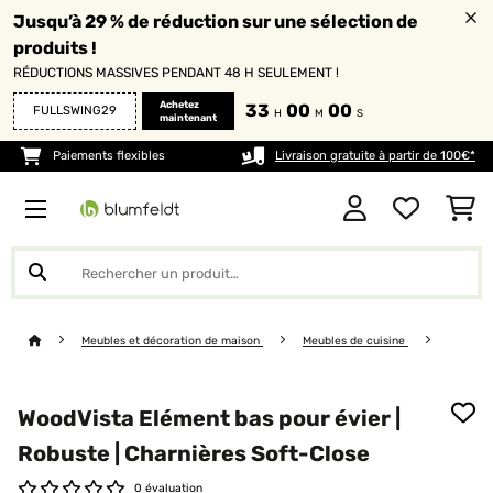
Jusqu’à 29 % de réduction sur une sélection de
produits !
RÉDUCTIONS MASSIVES PENDANT 48 H SEULEMENT !
Achetez
33
00
00
FULLSWING29
H
M
S
maintenant
Paiements flexibles
Livraison gratuite à partir de 100€*
Meubles et décoration de maison
Meubles de cuisine
WoodVista Elément bas pour évier |
Robuste | Charnières Soft-Close
0 évaluation