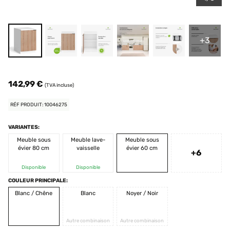
+3
142,99 €
(TVA incluse)
RÉF PRODUIT: 10046275
VARIANTES:
Meuble sous
Meuble lave-
Meuble sous
évier 80 cm
vaisselle
évier 60 cm
+6
Disponible
Disponible
COULEUR PRINCIPALE:
Blanc / Chêne
Blanc
Noyer / Noir
Autre combinaison
Autre combinaison