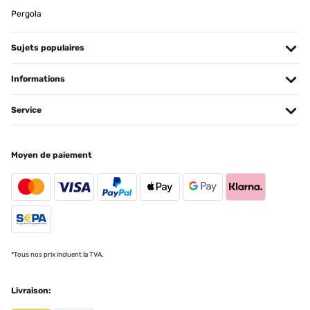
07/05/2025
Pergola
Der Pavillon ist prima, Aufbau ohne Probleme. Das Material klasse
auch die Lieferung zügig & gut verpackt. Einen kleinen
Sujets populaires
Minuspunkt gibt’s:
Mein Dach hat nicht perfekt gepasst, musste etwas improvisieren.
Informations
Susanne
Traduire
Service
AVIS VÉRIFIÉ
Moyen de paiement
07/09/2024
Hallo,Ich habe dieses Pavillon für unsere Dachterrasse als
Sonnenschutz gekauft.Ich hatte bei dem Preis etwas Sorge, das es
von der Qualität nicht viel her gibt.Aber schon beim Aufbau war ich
doch sehr positiv überrascht, wie stabil doch alles ist.Das
zusammensetzen war einfach, muss aber umbedingt zu zweit
gemacht werden.Ich habe mir zur Sicherheit noch die
Beschwerungsfüße gekauft und mit denen zusammen ist es sehr
*Tous nos prix incluent la TVA.
Windfest. Allerdings nehmen wir den Dachbezug immer ab, um auf
Nummer sicher zu gehen.Ich wünsche allen Käufern viel Spaß
damit.
Livraison:
Amazon-Benutzer