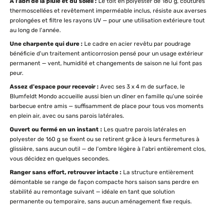
À l'abri de la pluie et du soleil :
Le toit en polyester de 180 g, coutures
thermoscellées et revêtement imperméable inclus, résiste aux averses
prolongées et filtre les rayons UV — pour une utilisation extérieure tout
au long de l'année.
Une charpente qui dure :
Le cadre en acier revêtu par poudrage
bénéficie d'un traitement anticorrosion pensé pour un usage extérieur
permanent — vent, humidité et changements de saison ne lui font pas
peur.
Assez d'espace pour recevoir :
Avec ses 3 x 4 m de surface, le
Blumfeldt Mondo accueille aussi bien un dîner en famille qu'une soirée
barbecue entre amis — suffisamment de place pour tous vos moments
en plein air, avec ou sans parois latérales.
Ouvert ou fermé en un instant :
Les quatre parois latérales en
polyester de 160 g se fixent ou se retirent grâce à leurs fermetures à
glissière, sans aucun outil — de l'ombre légère à l'abri entièrement clos,
vous décidez en quelques secondes.
Ranger sans effort, retrouver intacte :
La structure entièrement
démontable se range de façon compacte hors saison sans perdre en
stabilité au remontage suivant — idéale en tant que solution
permanente ou temporaire, sans aucun aménagement fixe requis.