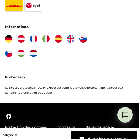
Traduire
AVIS VÉRIFIÉ
International
22/06/2024
Nur nach zwei Monaten ist das Dach ausgebeicht ,sonst sehr stabil
gute Verarbeitung.
Amazon-Benutzer
Traduire
Protection
AVIS VÉRIFIÉ
02/06/2024
Ce site est protégé par reCAPTCHA et est soumis à la
Politique de confidentialité
et aux
Conditions d'utilisation
de Google.
Sieht nicht nur schön aus sondern hält auch bei Sturm und Regen.
Das Wasser sammelt sich nicht auf dem Dach und steht sehr
stabil. Klare Kaufempfehlung
Amazon-Benutzer
Traduire
Protection des données
Conditions
Mentions légales
387,99 €