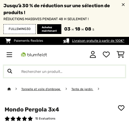
Jusqu’à 30 % de réduction sur une sélection de
produits !
RÉDUCTIONS MASSIVES PENDANT 48 H SEULEMENT !
Achetez
03
18
07
FULLSWING30
H
M
S
maintenant
Paiements flexibles
Livraison gratuite à partir de 100€*
Tonnelle et voile d'ombrage
Tente de jardin
Mondo Pergola 3x4
15 Evaluations