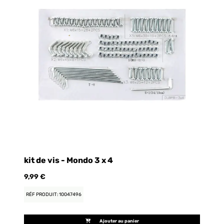
kit de vis - Mondo 3 x 4
9,99 €
65
RÉF PRODUIT: 10047496
RÉ
Ajouter au panier