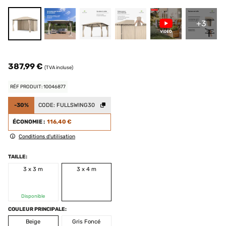
+3
387,99 €
(TVA incluse)
RÉF PRODUIT: 10046877
-30%
CODE:
FULLSWING30
ÉCONOMIE :
116,40 €
Conditions d'utilisation
TAILLE:
3 x 3 m
3 x 4 m
Disponible
COULEUR PRINCIPALE:
Beige
Gris Foncé