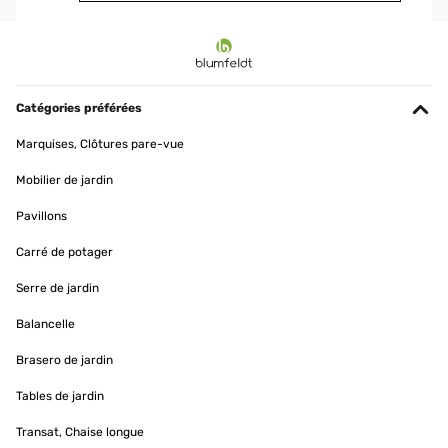
AVIS VÉRIFIÉ
26/07/2025
Es ist ein stabiles, gutaussehendes Pavillon, es ließ sich leicht
zusammenbauen, die vier Wände ( Vorhänge) lassen sich durch
Catégories préférées
Reißverschlüsse zumachen, es ist ziemlich hell und man fühlt sich
sehr wohl wenn man sich innerhalb aufhält.
Marquises, Clôtures pare-vue
Amazon-Benutzer
Mobilier de jardin
Traduire
Pavillons
AVIS VÉRIFIÉ
Carré de potager
25/05/2025
Serre de jardin
Schöne und stabil wir habend den pavillion 3 Jahre und er sieht
noch super aus
Balancelle
Amazon-Benutzer
Brasero de jardin
Traduire
Tables de jardin
Transat, Chaise longue
AVIS VÉRIFIÉ