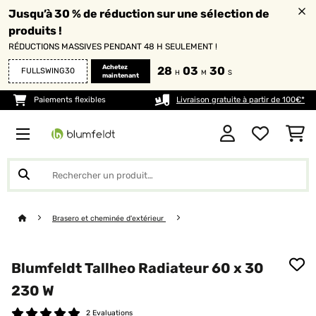
Jusqu’à 30 % de réduction sur une sélection de
produits !
RÉDUCTIONS MASSIVES PENDANT 48 H SEULEMENT !
Achetez
28
03
30
FULLSWING30
H
M
S
maintenant
Paiements flexibles
Livraison gratuite à partir de 100€*
Brasero et cheminée d'extérieur
Blumfeldt Tallheo Radiateur 60 x 30
230 W
2 Evaluations