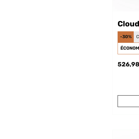
Clou
-30%
C
ÉCONOMI
526,98