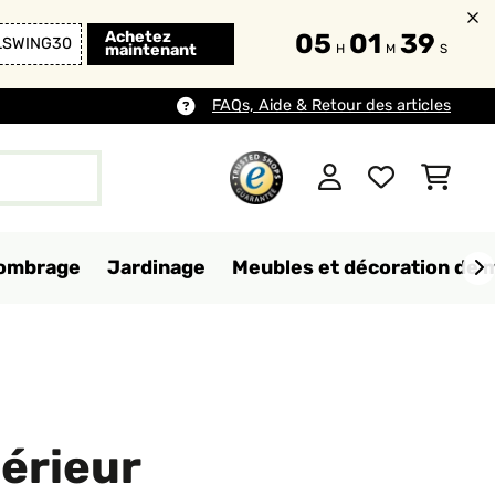
Achetez
05
01
36
LSWING30
maintenant
H
M
S
FAQs, Aide & Retour des articles
d'ombrage
Jardinage
Meubles et décoration de 
érieur