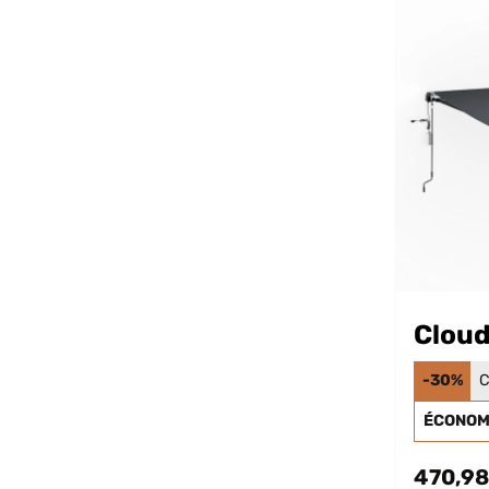
Clou
-30%
C
ÉCONOMI
470,98