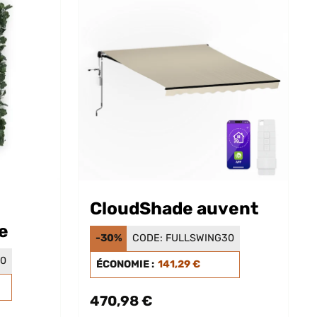
CloudShade auvent
e
-30%
CODE:
FULLSWING30
30
ÉCONOMIE :
141,29 €
470,98 €