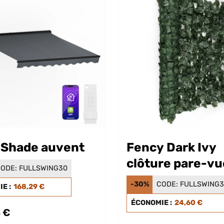
dShade auvent
Fency Dark Ivy
clôture pare-vu
ODE:
FULLSWING30
-30%
CODE:
FULLSWING
E :
168,29 €
ÉCONOMIE :
24,60 €
 €