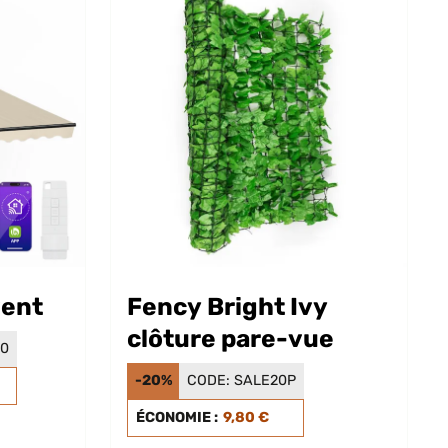
vent
Fency Bright Ivy
clôture pare-vue
30
-20%
CODE:
SALE20P
ÉCONOMIE :
9,80 €