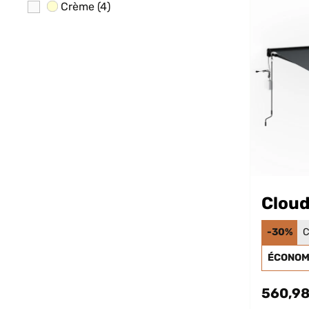
Crème
(4)
Clou
-30%
C
ÉCONOMI
560,98