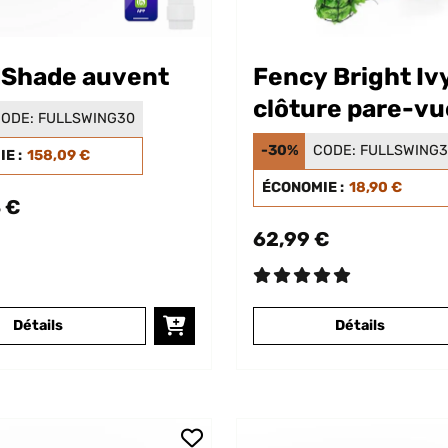
dShade auvent
Fency Bright Iv
clôture pare-vu
ODE:
FULLSWING30
-30%
CODE:
FULLSWING
E :
158,09 €
ÉCONOMIE :
18,90 €
 €
62,99 €
Détails
Détails