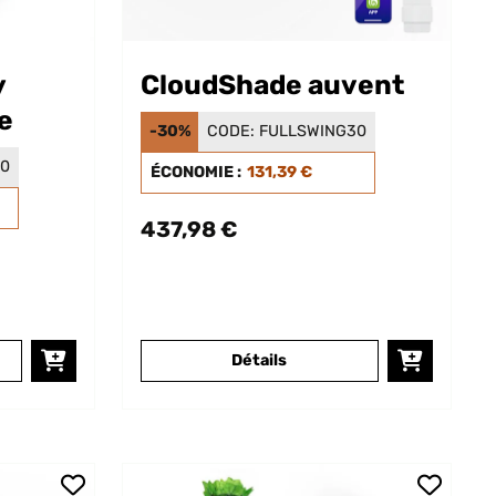
y
CloudShade auvent
e
-30%
CODE:
FULLSWING30
30
ÉCONOMIE :
131,39 €
437,98 €
Détails