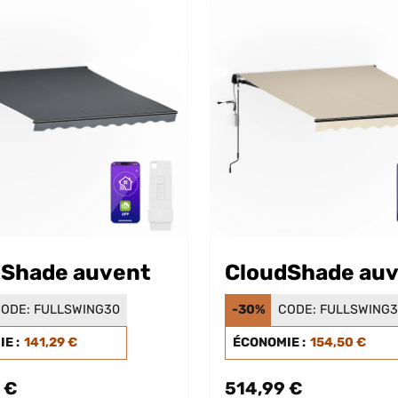
dShade auvent
CloudShade au
ODE:
FULLSWING30
-30%
CODE:
FULLSWING
E :
141,29 €
ÉCONOMIE :
154,50 €
 €
514,99 €