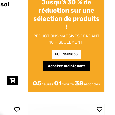
Jusqu’à 30 % de
sol
réduction sur une
sélection de produits
!
RÉDUCTIONS MASSIVES PENDANT
48 H SEULEMENT !
FULLSWING30
Achetez maintenant
05
01
36
heures
minute
secondes