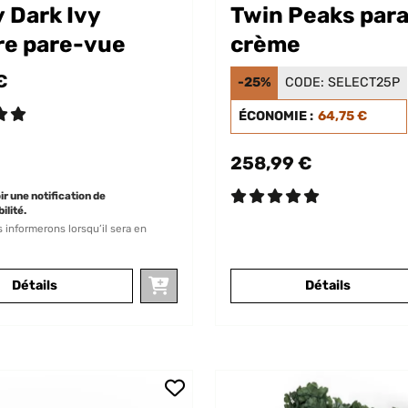
 Dark Ivy
Twin Peaks para
re pare-vue
crème
€
-25%
CODE:
SELECT25P
ÉCONOMIE :
64,75 €
258,99 €
r une notification de
ilité.
 informerons lorsqu’il sera en
Détails
Détails