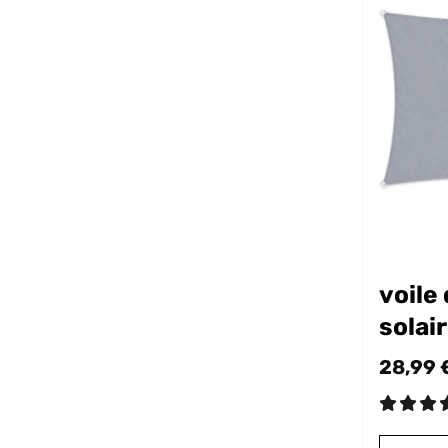
voile
solai
3x4 
28,99 