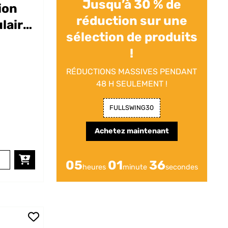
Jusqu’à 30 % de
ion
réduction sur une
laire
sélection de produits
!
RÉDUCTIONS MASSIVES PENDANT
48 H SEULEMENT !
FULLSWING30
Achetez maintenant
05
01
35
heures
minute
secondes