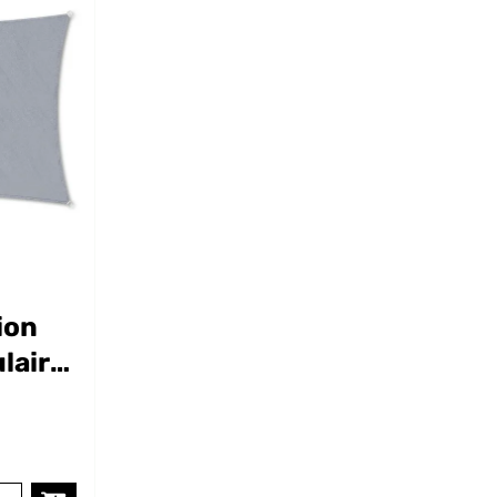
ion
laire