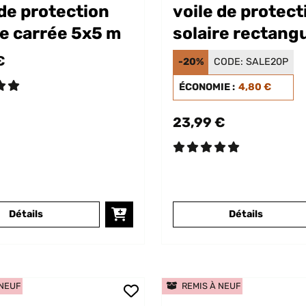
 de protection
voile de protect
re carrée 5x5 m
solaire rectangu
2x4 m
€
-20%
CODE:
SALE20P
ÉCONOMIE :
4,80 €
23,99 €
Détails
Détails
 NEUF
REMIS À NEUF