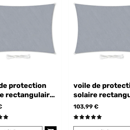
 de protection
voile de protect
re rectangulaire
solaire rectangu
m
5x7 m
€
103,99 €