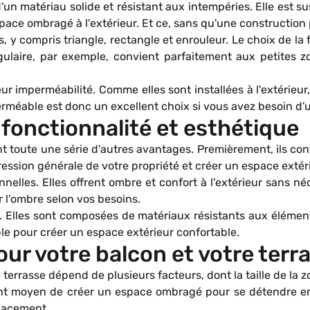
un matériau solide et résistant aux intempéries. Elle est su
ace ombragé à l'extérieur. Et ce, sans qu'une construction
es, y compris triangle, rectangle et enrouleur. Le choix de la
ngulaire, par exemple, convient parfaitement aux petites z
r imperméabilité. Comme elles sont installées à l'extérieur,
perméable est donc un excellent choix si vous avez besoin d'
 fonctionnalité et esthétique
ment toute une série d'autres avantages. Premièrement, ils co
ession générale de votre propriété et créer un espace extéri
elles. Elles offrent ombre et confort à l'extérieur sans né
er l'ombre selon vos besoins.
e. Elles sont composées de matériaux résistants aux élémen
ble pour créer un espace extérieur confortable.
pour votre balcon et votre terr
terrasse dépend de plusieurs facteurs, dont la taille de la z
nt moyen de créer un espace ombragé pour se détendre en p
placement.