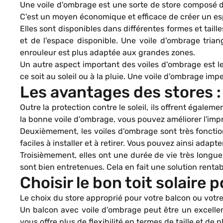
Une voile d'ombrage est une sorte de store composé d'
C'est un moyen économique et efficace de créer un esp
Elles sont disponibles dans différentes formes et taill
et de l'espace disponible. Une voile d'ombrage tria
enrouleur est plus adaptée aux grandes zones.
Un autre aspect important des voiles d'ombrage est leu
ce soit au soleil ou à la pluie. Une voile d'ombrage im
Les avantages des stores :
Outre la protection contre le soleil, ils offrent égale
la bonne voile d'ombrage, vous pouvez améliorer l'impr
Deuxièmement, les voiles d'ombrage sont très fonctionn
faciles à installer et à retirer. Vous pouvez ainsi adapt
Troisièmement, elles ont une durée de vie très longu
sont bien entretenues. Cela en fait une solution renta
Choisir le bon toit solaire 
Le choix du store approprié pour votre balcon ou votre 
Un balcon avec voile d'ombrage peut être un excelle
vous offre plus de flexibilité en termes de taille et de 