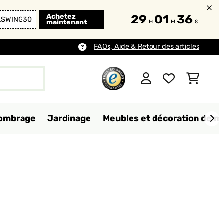
Achetez
29
01
34
LSWING30
maintenant
H
M
S
FAQs, Aide & Retour des articles
d'ombrage
Jardinage
Meubles et décoration de 