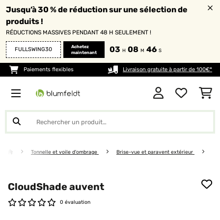
Jusqu’à 30 % de réduction sur une sélection de
produits !
RÉDUCTIONS MASSIVES PENDANT 48 H SEULEMENT !
Achetez
03
08
46
FULLSWING30
H
M
S
maintenant
Paiements flexibles
Livraison gratuite à partir de 100€*
Tonnelle et voile d'ombrage
Brise-vue et paravent extérieur
CloudShade auvent
0 évaluation