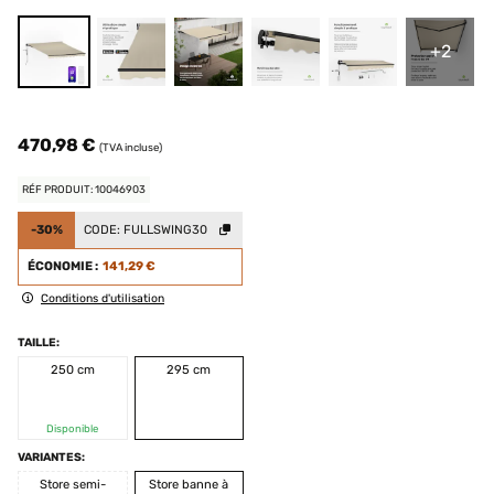
+2
470,98 €
(TVA incluse)
RÉF PRODUIT: 10046903
-30%
CODE:
FULLSWING30
ÉCONOMIE :
141,29 €
Conditions d'utilisation
TAILLE:
250 cm
295 cm
Disponible
VARIANTES:
Store semi-
Store banne à