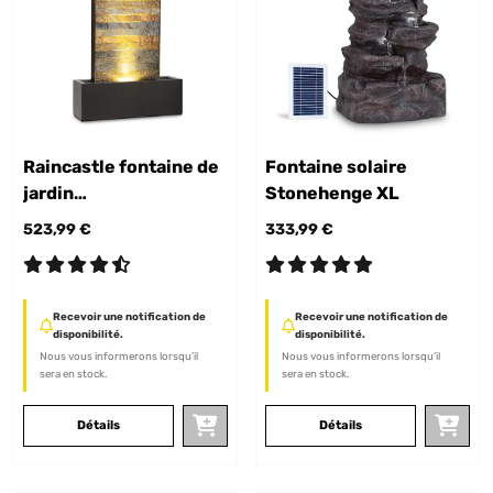
Raincastle fontaine de
Fontaine solaire
jardin
Stonehenge XL
intérieur/extérieur
523,99 €
333,99 €
Recevoir une notification de
Recevoir une notification de
disponibilité.
disponibilité.
Nous vous informerons lorsqu’il
Nous vous informerons lorsqu’il
sera en stock.
sera en stock.
Détails
Détails