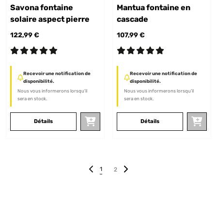
Savona fontaine
Mantua fontaine en
solaire aspect pierre
cascade
122,99 €
107,99 €
Recevoir une notification de
Recevoir une notification de
disponibilité.
disponibilité.
Nous vous informerons lorsqu’il
Nous vous informerons lorsqu’il
sera en stock.
sera en stock.
Détails
Détails
1
2