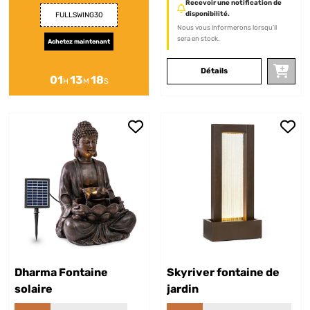
Recevoir une notification de
disponibilité.
FULLSWING30
Nous vous informerons lorsqu’il
sera en stock.
Achetez maintenant
Détails
01
13
18
H
M
S
Dharma Fontaine
Skyriver fontaine de
solaire
jardin