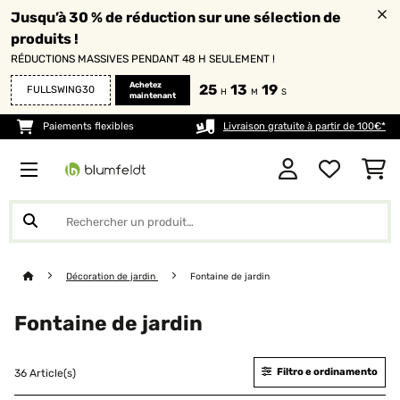
Jusqu’à 30 % de réduction sur une sélection de
produits !
RÉDUCTIONS MASSIVES PENDANT 48 H SEULEMENT !
Achetez
25
13
18
FULLSWING30
H
M
S
maintenant
Paiements flexibles
Livraison gratuite à partir de 100€*
Décoration de jardin
Fontaine de jardin
Fontaine de jardin
Filtro e ordinamento
36 Article(s)