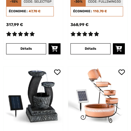
-15%
CODE:
SELECT15P
-30%
CODE:
FULLSWING30
ÉCONOMIE :
47,70 €
ÉCONOMIE :
110,70 €
317,99 €
368,99 €
Détails
Détails