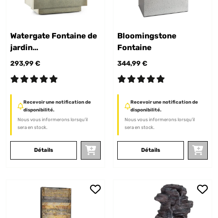
Watergate Fontaine de
Bloomingstone
jardin
Fontaine
Intérieur/extérieur
293,99 €
344,99 €
15W
Recevoir une notification de
Recevoir une notification de
disponibilité.
disponibilité.
Nous vous informerons lorsqu’il
Nous vous informerons lorsqu’il
sera en stock.
sera en stock.
Détails
Détails