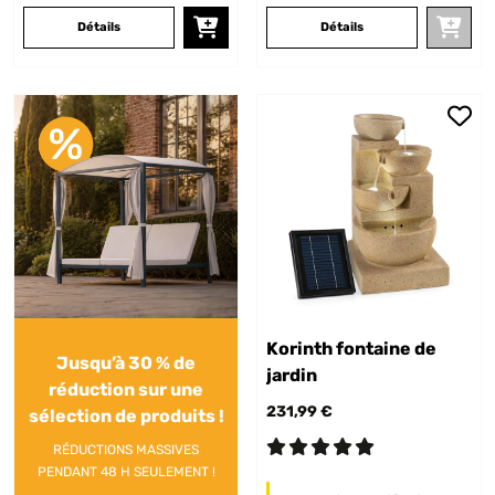
Détails
Détails
Korinth fontaine de
Jusqu’à 30 % de
jardin
réduction sur une
231,99 €
sélection de produits !
RÉDUCTIONS MASSIVES
PENDANT 48 H SEULEMENT !