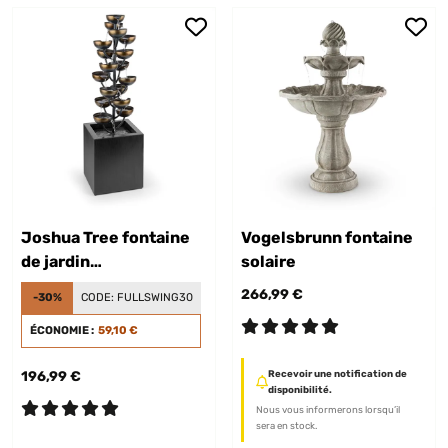
Joshua Tree fontaine
Vogelsbrunn fontaine
de jardin
solaire
intérieur/extérieur
266,99 €
-30%
CODE:
FULLSWING30
ÉCONOMIE :
59,10 €
196,99 €
Recevoir une notification de
disponibilité.
Nous vous informerons lorsqu’il
sera en stock.