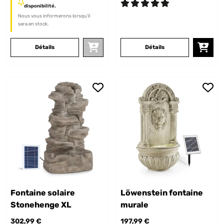
disponibilité.
Nous vous informerons lorsqu’il
sera en stock.
Détails
Détails
Fontaine solaire
Löwenstein fontaine
Stonehenge XL
murale
302,99 €
197,99 €