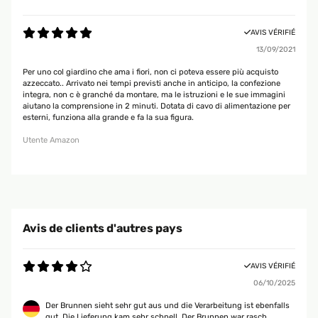
AVIS VÉRIFIÉ
13/09/2021
Per uno col giardino che ama i fiori, non ci poteva essere più acquisto
azzeccato.. Arrivato nei tempi previsti anche in anticipo, la confezione
integra, non c è granché da montare, ma le istruzioni e le sue immagini
aiutano la comprensione in 2 minuti. Dotata di cavo di alimentazione per
esterni, funziona alla grande e fa la sua figura.
Utente Amazon
Avis de clients d'autres pays
AVIS VÉRIFIÉ
06/10/2025
Der Brunnen sieht sehr gut aus und die Verarbeitung ist ebenfalls
gut. Die Lieferung kam sehr schnell. Der Brunnen war rasch