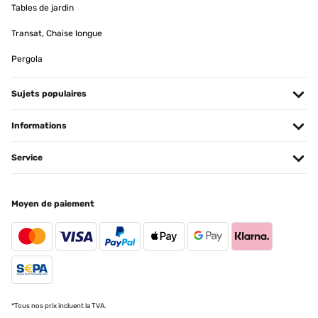
Tables de jardin
Nous l’avons acheté pour donner une atmosphère douce à notre
salon de jardin : c’est tout à fait réussi. De plus, elle est très facile à
Transat, Chaise longue
monter. Super produit
Utilisateur d'Amazon
Pergola
Traduire
Sujets populaires
AVIS VÉRIFIÉ
Informations
28/09/2023
Esta perfecto, no necesita ninguna instalación. Muy bonito y cree
Service
muy buena ruido blanco de agua.
Usuario/a de amazon
Moyen de paiement
Traduire
AVIS VÉRIFIÉ
17/07/2023
Sehr schön Die Pumpe könnte etwas stärker sein
*Tous nos prix incluent la TVA.
Amazon-Benutzer