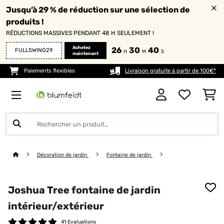
Jusqu’à 29 % de réduction sur une sélection de
produits !
RÉDUCTIONS MASSIVES PENDANT 48 H SEULEMENT !
Achetez
26
30
40
FULLSWING29
H
M
S
maintenant
Paiements flexibles
Livraison gratuite à partir de 100€*
Décoration de jardin
Fontaine de jardin
Joshua Tree fontaine de jardin
intérieur/extérieur
41 Evaluations