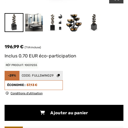
196,99 €
(TVA incluse)
Inclus
0.70
EUR
éco-participation
RÉF PRODUIT: 10031255
-29%
CODE:
FULLSWING29
ÉCONOMIE :
57,13 €
Conditions d'utilisation
Ajouter au panier