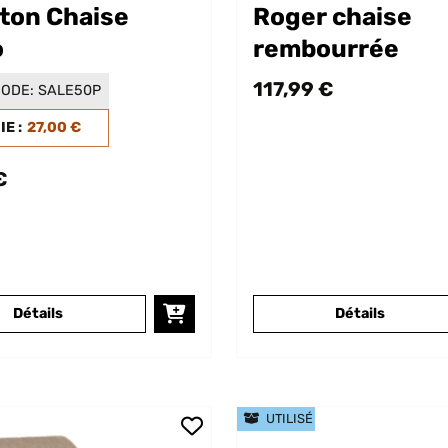
ton Chaise
Roger chaise
o
rembourrée
117,99 €
ODE:
SALE50P
E :
27,00 €
€
Détails
Détails
UTILISÉ