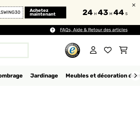
Achetez
24
43
43
LSWING30
maintenant
H
M
S
FAQs, Aide & Retour des articles
d'ombrage
Jardinage
Meubles et décoration de 