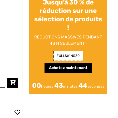
Jusqu’à 30 % de
réduction sur une
sélection de produits
!
RÉDUCTIONS MASSIVES PENDANT
48 H SEULEMENT !
FULLSWING30
Achetez maintenant
00
43
42
heures
minutes
secondes