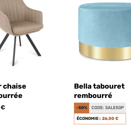
 chaise
Bella tabouret
ourrée
rembourré
 €
-50%
CODE:
SALE50P
ÉCONOMIE :
26,00 €