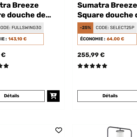
tra Breeze
Sumatra Breez
e douche de
Square douche 
n
jardin
ODE:
FULLSWING30
-25%
CODE:
SELECT25P
E :
143,10 €
ÉCONOMIE :
64,00 €
 €
255,99 €
Détails
Détails