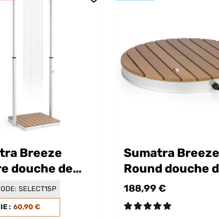
tra Breeze
Sumatra Breez
e douche de
Round douche 
n
jardin
188,99 €
ODE:
SELECT15P
E :
60,90 €