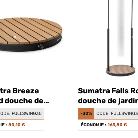
tra Breeze
Sumatra Falls 
d douche de
douche de jardi
n
ODE:
FULLSWING30
-30%
CODE:
FULLSWING
E :
80,10 €
ÉCONOMIE :
163,80 €