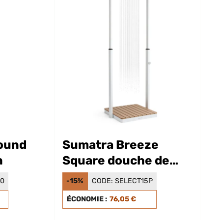
Round
Sumatra Breeze
n
Square douche de
jardin
30
-15%
CODE:
SELECT15P
ÉCONOMIE :
76,05 €