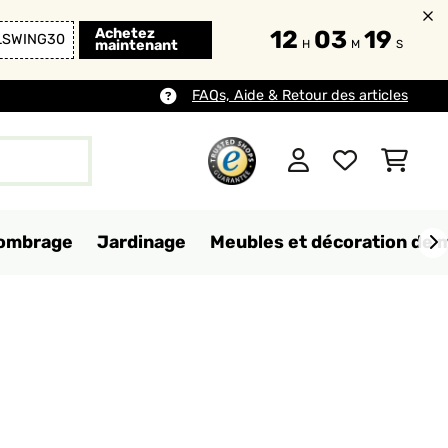
Achetez
12
03
17
LSWING30
maintenant
H
M
S
FAQs, Aide & Retour des articles
d'ombrage
Jardinage
Meubles et décoration de 