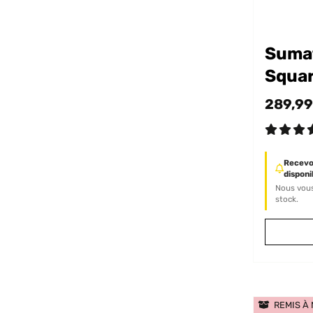
Suma
Squar
jardi
289,99
Recevoi
disponib
Nous vous
stock.
REMIS À