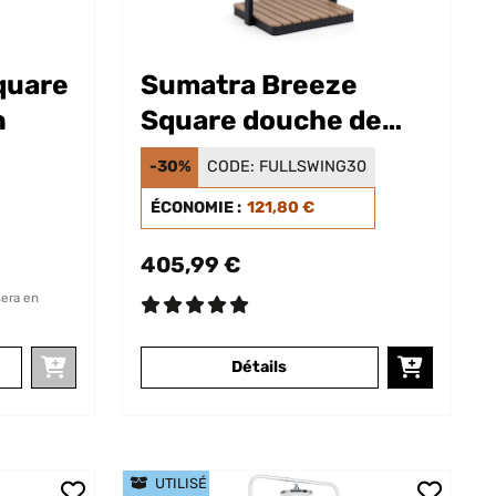
quare
Sumatra Breeze
n
Square douche de
jardin
-30%
CODE:
FULLSWING30
ÉCONOMIE :
121,80 €
405,99 €
sera en
Détails
UTILISÉ