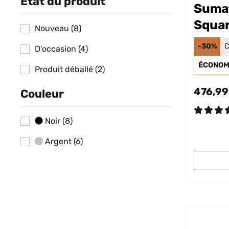
État du produit
Suma
Squar
Nouveau
(8)
jardi
-30%
C
D'occasion
(4)
ÉCONOMI
Produit déballé
(2)
476,99
Couleur
Noir
(8)
Argent
(6)