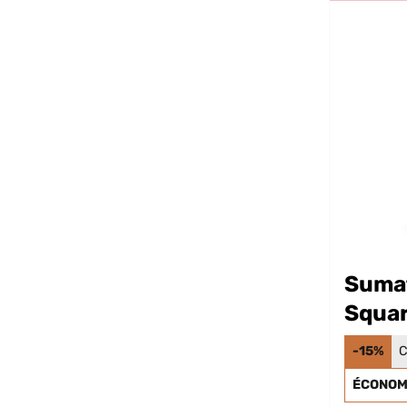
Suma
Squar
jardi
-15%
C
ÉCONOMI