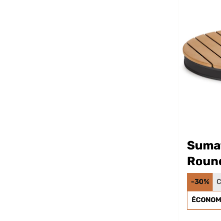
Suma
Roun
jardi
-30%
C
ÉCONOMI