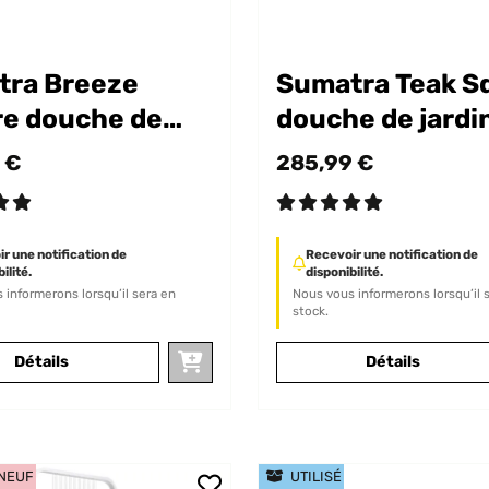
tra Breeze
Sumatra Teak S
e douche de
douche de jardi
n
 €
285,99 €
r une notification de
Recevoir une notification de
ilité.
disponibilité.
 informerons lorsqu’il sera en
Nous vous informerons lorsqu’il 
stock.
Détails
Détails
 NEUF
UTILISÉ