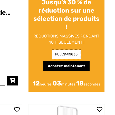
Jusqu’à 30 % de
e
réduction sur une
de
sélection de produits
!
RÉDUCTIONS MASSIVES PENDANT
48 H SEULEMENT !
FULLSWING30
Achetez maintenant
12
03
17
heures
minutes
secondes