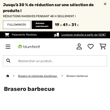
Jusqu’à 30 % de réduction sur une sélection de
produits !
RÉDUCTIONS MASSIVES PENDANT 48 H SEULEMENT !
Achetez
19
41
31
FULLSWING30
H
M
S
maintenant
Paiements flexibles
Livraison gratuite à partir de 100€*
Brasero et cheminée d'extérieur
Brasero barbecue
Brasero barbecue