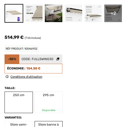
+2
514,99 €
(TVA incluse)
RÉF PRODUIT: 10046902
-30%
CODE:
FULLSWING30
ÉCONOMIE :
154,50 €
Conditions d'utilisation
TAILLE:
250 cm
295 cm
Disponible
VARIANTES:
Store semi-
Store banne à