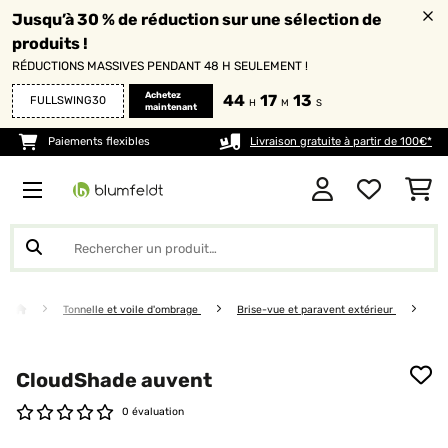
Jusqu’à 30 % de réduction sur une sélection de
produits !
RÉDUCTIONS MASSIVES PENDANT 48 H SEULEMENT !
Achetez
44
17
13
FULLSWING30
H
M
S
maintenant
Paiements flexibles
Livraison gratuite à partir de 100€*
Tonnelle et voile d'ombrage
Brise-vue et paravent extérieur
CloudShade auvent
0 évaluation