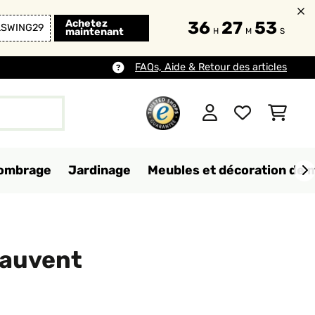
Achetez
36
27
52
LSWING29
maintenant
H
M
S
FAQs, Aide & Retour des articles
d'ombrage
Jardinage
Meubles et décoration de 
 auvent