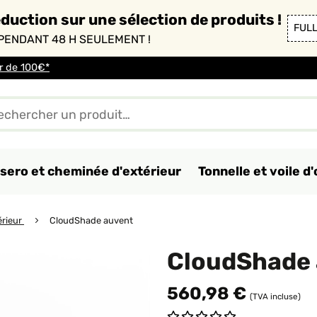
duction sur une sélection de produits !
FUL
PENDANT 48 H SEULEMENT !
ir de 100€*
sero et cheminée d'extérieur
Tonnelle et voile 
érieur
CloudShade auvent
CloudShade
560,98 €
(TVA incluse)