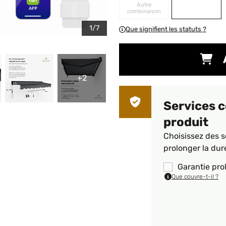
Autre
combinaison
1/7
Que signifient les statuts ?
+2
Services 
produit
Choisissez des s
prolonger la dur
Garantie pro
Que couvre-t-il ?