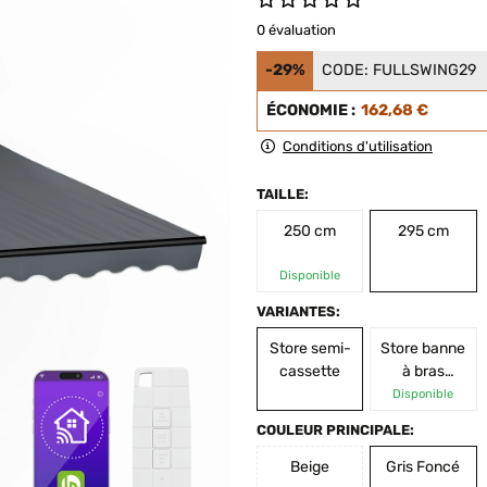
0 évaluation
-29%
CODE:
FULLSWING29
ÉCONOMIE :
162,68 €
Conditions d'utilisation
TAILLE:
250 cm
295 cm
Disponible
VARIANTES:
Store semi-
Store banne
cassette
à bras
articulés
Disponible
ouverts
COULEUR PRINCIPALE:
Beige
Gris Foncé