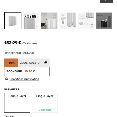
+2
152,99 €
(TVA incluse)
RÉF PRODUIT: 10046809
-10%
CODE:
SALE10P
ÉCONOMIE :
15,30 €
Conditions d'utilisation
VARIANTES:
Double Layer
Single Layer
Disponible
TAILLE: