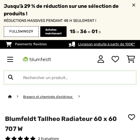
Jusqu’à 29 % de réduction sur une sélection de
produits !
RÉDUCTIONS MASSIVES PENDANT 48 H SEULEMENT !
Achetez
15
36
00
FULLSWING29
H
M
S
maintenant
Paiements flexibles
Livraison gratuite à partir de 100€*
Brasero et cheminée d'extérieur
Blumfeldt Tallheo Radiateur 60 x 60
707 W
2 Evaluations