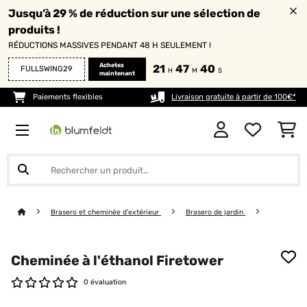
Jusqu’à 29 % de réduction sur une sélection de
produits !
RÉDUCTIONS MASSIVES PENDANT 48 H SEULEMENT !
Achetez
21
47
39
FULLSWING29
H
M
S
maintenant
Paiements flexibles
Livraison gratuite à partir de 100€*
Brasero et cheminée d'extérieur
Brasero de jardin
Cheminée à l'éthanol Firetower
0 évaluation