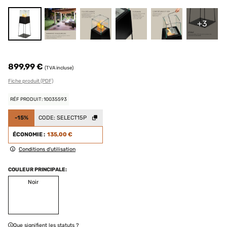
+3
899,99 €
(TVA incluse)
Fiche produit (PDF)
RÉF PRODUIT: 10035593
-15%
CODE:
SELECT15P
ÉCONOMIE :
135,00 €
Conditions d'utilisation
COULEUR PRINCIPALE:
Noir
Que signifient les statuts ?