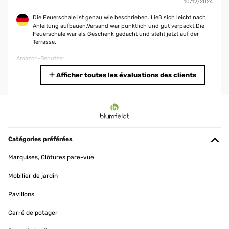
miglioro la valutazione aggiungendo una stella
10/12/2024
Utente Amazon
Die Feuerschale ist genau wie beschrieben. Ließ sich leicht nach
Anleitung aufbauen.Versand war pünktlich und gut verpackt.Die
Feuerschale war als Geschenk gedacht und steht jetzt auf der
Terrasse.
AVIS VÉRIFIÉ
Amazon-Benutzer
26/07/2018
Traduire
Afficher toutes les évaluations des clients
Arrivato nei tempi previsti. perfettamente integro nonostante lasciato
sempre all'esterno. Io l'ho usato sia con carbonella che con legna ed ha
sempre dato soddisfazioni. Ottime le rifiniture
AVIS VÉRIFIÉ
Utente Amazon
24/11/2024
Sehr guter Service, da der Ascherost fehlte. Im Garten klasse und
nach dem Stockbrot Deckel rauf herrlich
Catégories préférées
Amazon-Benutzer
Marquises, Clôtures pare-vue
Traduire
Mobilier de jardin
Pavillons
AVIS VÉRIFIÉ
15/05/2024
Carré de potager
Conforme à la description, très stylé, à voir à l'usage.