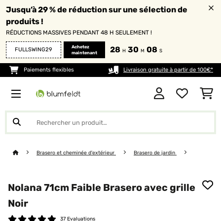
Jusqu’à 29 % de réduction sur une sélection de
produits !
RÉDUCTIONS MASSIVES PENDANT 48 H SEULEMENT !
Achetez
28
30
08
FULLSWING29
H
M
S
maintenant
Paiements flexibles
Livraison gratuite à partir de 100€*
Brasero et cheminée d'extérieur
Brasero de jardin
Nolana 71cm Faible Brasero avec grille
Noir
37 Evaluations