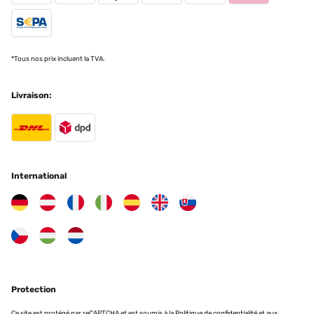
He tenido que contactar con el vendedor en dos ocasiones y sus
respuestas han sido súper rápidas y satisfactorias. Muy
agradecida.
Usuario/a de amazon
*Tous nos prix incluent la TVA.
Traduire
Livraison:
AVIS VÉRIFIÉ
02/01/2024
Délais de livraison respectés...matériel en bon état et
correspondant aux photos. je suis ravie et remercie l'équipe...
International
bonne et heureuse année à tous !
Utilisateur d'Amazon
Traduire
AVIS VÉRIFIÉ
15/12/2023
Protection
TRES BEAU JE RCOMMANCE
Ce site est protégé par reCAPTCHA et est soumis à la
Politique de confidentialité
et aux