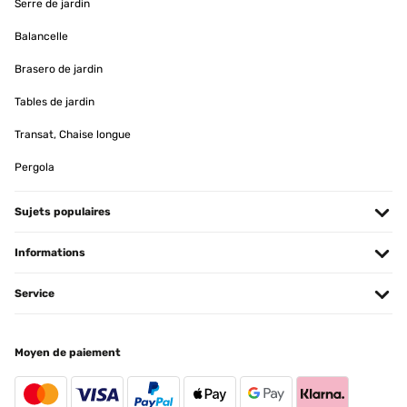
Serre de jardin
Utilisateur d'Amazon
Balancelle
Traduire
Brasero de jardin
Tables de jardin
AVIS VÉRIFIÉ
08/04/2024
Transat, Chaise longue
Le produit multimédia n'a pas pu être chargé. Bonjour à tous!
Pergola
Premier barbecue de l’année ! Ce brasero est esthétique, large,
facile à monter! J’ai juste renforcé les pieds par de petites visses
autoforantes ! La hauteur de cuisson est plus haute que les
Sujets populaires
barbecues traditionnels et j’ai rajouté mon ancienne grille pour
éviter de faire tomber les saucisses je conseille aussi de le nettoyer
à chaque utilisation et bâche de protection. Ensuite je verrai la
Informations
qualité du fond après beaucoup d’utilisations (1 an) . J’espère que
se commentaire vous sera utile ! A dans 1 an!!!!!
Service
Utilisateur d'Amazon
Traduire
Moyen de paiement
AVIS VÉRIFIÉ
11/01/2024