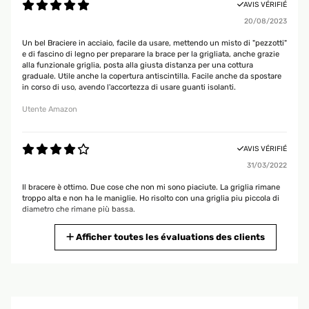
AVIS VÉRIFIÉ
20/08/2023
Un bel Braciere in acciaio, facile da usare, mettendo un misto di "pezzotti"
e di fascino di legno per preparare la brace per la grigliata, anche grazie
alla funzionale griglia, posta alla giusta distanza per una cottura
graduale. Utile anche la copertura antiscintilla. Facile anche da spostare
in corso di uso, avendo l'accortezza di usare guanti isolanti.
Utente Amazon
AVIS VÉRIFIÉ
31/03/2022
Il bracere è ottimo. Due cose che non mi sono piaciute. La griglia rimane
troppo alta e non ha le maniglie. Ho risolto con una griglia piu piccola di
diametro che rimane più bassa.
Utente Amazon
Afficher toutes les évaluations des clients
AVIS VÉRIFIÉ
07/11/2021