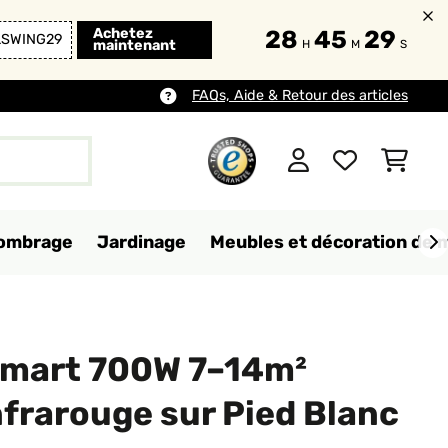
Achetez
28
45
27
LSWING29
maintenant
H
M
S
FAQs, Aide & Retour des articles
d'ombrage
Jardinage
Meubles et décoration de 
mart 700W 7–14m²
frarouge sur Pied Blanc