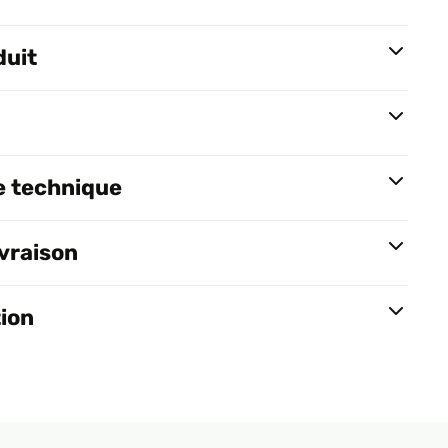
duit
e technique
ivraison
tion