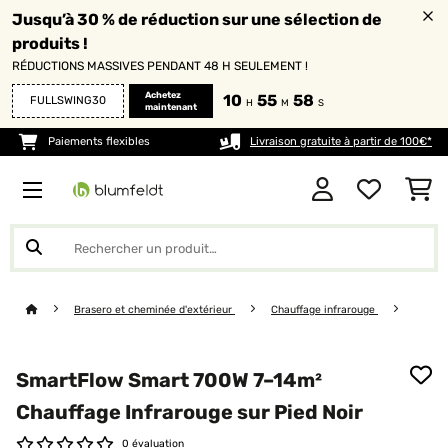
Jusqu’à 30 % de réduction sur une sélection de
produits !
RÉDUCTIONS MASSIVES PENDANT 48 H SEULEMENT !
Achetez
10
55
58
FULLSWING30
H
M
S
maintenant
Paiements flexibles
Livraison gratuite à partir de 100€*
Brasero et cheminée d'extérieur
Chauffage infrarouge
SmartFlow Smart 700W 7–14m²
Chauffage Infrarouge sur Pied Noir
0 évaluation