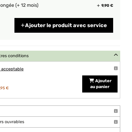
longée (+ 12 mois)
9,90 €
Ajouter le produit avec service
tres conditions
t acceptable
Ajouter
au panier
,95 €
ours ouvrables