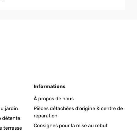
Traduire
und auf den Bildern gezeigt. Die Montage war sehr
Traduire
Informations
À propos de nous
u jardin
Pièces détachées d'origine & centre de
réparation
e détente
Consignes pour la mise au rebut
e terrasse