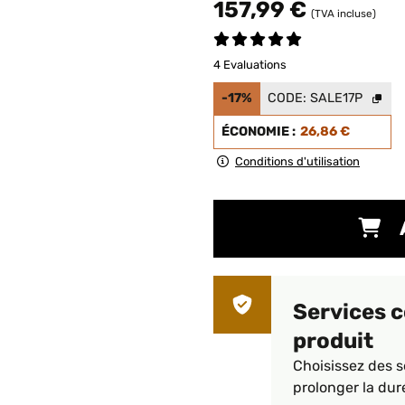
157,99 €
(TVA incluse)
4 Evaluations
-17%
CODE:
SALE17P
ÉCONOMIE :
26,86 €
Conditions d'utilisation
Services 
produit
Choisissez des s
prolonger la dur