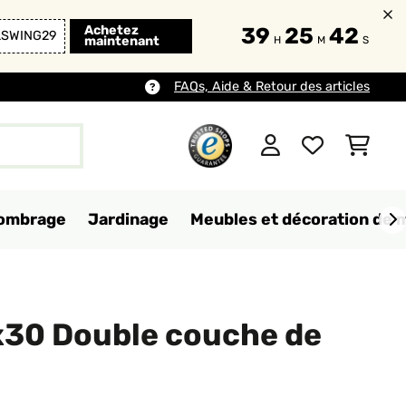
Achetez
39
25
41
LSWING29
maintenant
H
M
S
FAQs, Aide & Retour des articles
d'ombrage
Jardinage
Meubles et décoration de 
x30 Double couche de