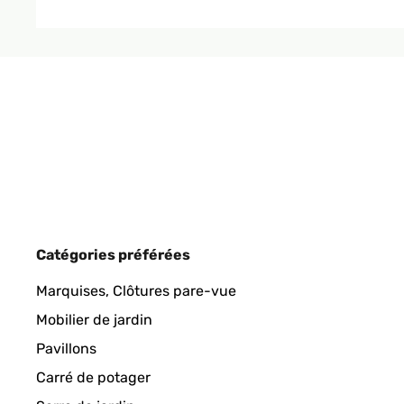
Utilisateur d'Amazon
AVIS VÉRIFIÉ
15/05/2023
Die Lieferung erfolgte in dem angegebenen Liefer
einfach. Die Wärme verteilt sich gleichmäßig.Alles 
Amazon-Benutzer
Catégories préférées
Marquises, Clôtures pare-vue
Mobilier de jardin
Pavillons
Carré de potager