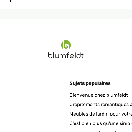
zeitraum ohne Probleme.Der Heizkörper ist genau wie beschrieben 
in allem ein tolles Produkt mit gutem Preis-Leistungsverhältnis.
Sujets populaires
Bienvenue chez blumfeldt
Crépitements romantiques a
Meubles de jardin pour votr
C'est bien plus qu'une simpl