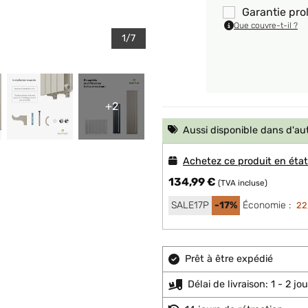
Garantie pro
Que couvre-t-il ?
1/7
+2
Aussi disponible dans d'au
Achetez ce produit en éta
134,99 €
(TVA incluse)
SALE17P
-17%
Économie :
22
Prêt à être expédié
Délai de livraison: 1 - 2 j