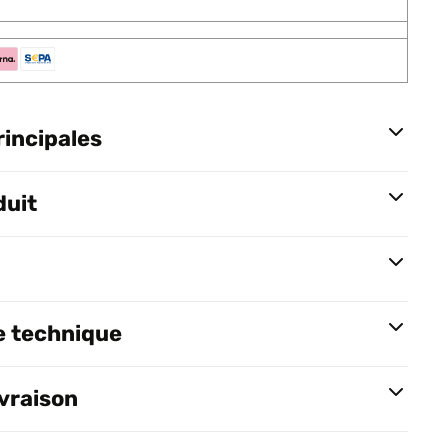
rincipales
duit
e technique
ivraison