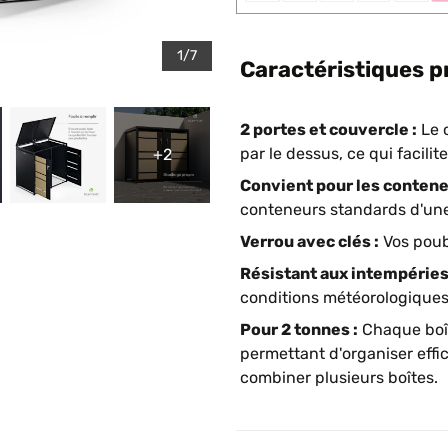
1/7
Caractéristiques p
2 portes et couvercle :
Le c
par le dessus, ce qui facilit
+2
Convient pour les contene
conteneurs standards d'une
Verrou avec clés :
Vos poube
Résistant aux intempéries
conditions météorologiques 
Pour 2 tonnes :
Chaque boît
permettant d'organiser effi
combiner plusieurs boîtes.