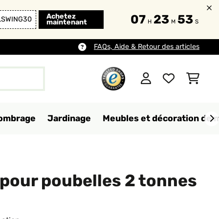
Achetez
07
23
50
LSWING30
maintenant
H
M
S
FAQs, Aide & Retour des articles
d'ombrage
Jardinage
Meubles et décoration de 
pour poubelles 2 tonnes