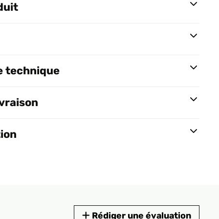
duit
e technique
ivraison
tion
Rédiger une évaluation