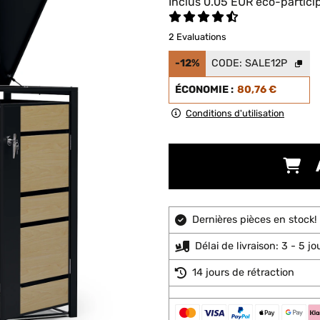
Inclus
0.05
EUR
éco-partici
2 Evaluations
-12%
CODE:
SALE12P
ÉCONOMIE :
80,76 €
Conditions d'utilisation
Dernières pièces en stock!
Délai de livraison: 3 - 5 j
14 jours de rétraction